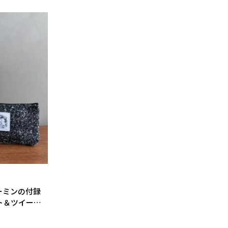
ムーミンの付録
ト＆ツイード