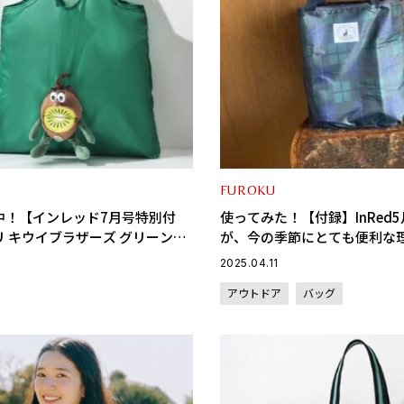
FUROKU
中！【インレッド7月号特別付
使ってみた！【付録】InRed
 キウイブラザーズ グリーン
が、今の季節にとても便利な
るみエコバッグ”が登場！
2025.04.11
アウトドア
バッグ