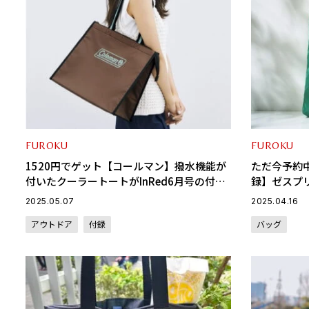
FUROKU
FUROKU
1520円でゲット【コールマン】撥水機能が
ただ今予約
付いたクーラートートがInRed6月号の付録
録】ゼスプリ
に登場！
の“ぬいぐ
2025.05.07
2025.04.16
アウトドア
付録
バッグ