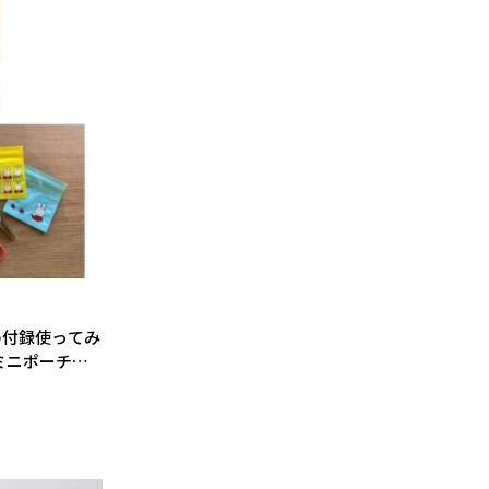
の付録使ってみ
ミニポーチセ
け６点セッ
大活躍！