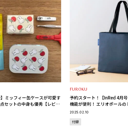
FUROKU
付録】ミッフィー缶ケースが可愛す
予約スタート！【InRed 4月
6点セットの中身も優秀【レビュ
機能が便利！ エリオポールの
2025.02.10
付録