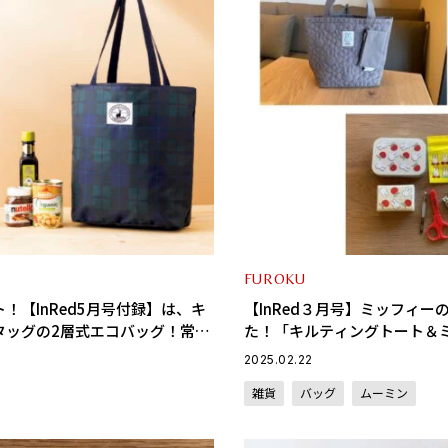
FUROKU
！【InRed5月号付録】は、キ
【InRed３月号】ミッフィー
タッグの2層式エコバッグ！常温
た！「キルティングトート＆
を分けられて便利！
ット」と「缶ケース付きお助
2025.02.22
ト」が子どもとのお出掛けに
雑貨
バッグ
ムーミン