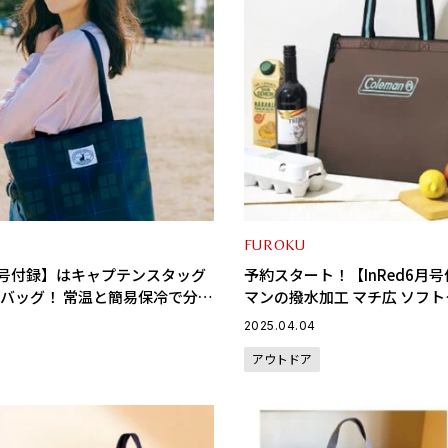
FUROKU
5月号付録】はキャプテンスタッグ
予約スタート！【InRed6月
コバッグ！ 常温と簡易保冷で分か
マンの撥水加工 マチ広 ソフ
利いたデザイン
ト
2025.04.04
アウトドア