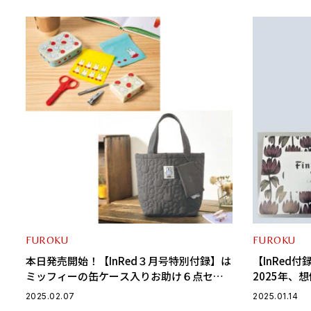
FUROKU
FUROKU
本日発売開始！【InRed３月号特別付録】は
【InRed
ミッフィーの缶ケース入りお助け６点セッ
2025年、
トと【増刊号】はキルティングトート＆ミ
一目惚れ♡
2025.02.07
2025.01.14
ニポーチ２点セット