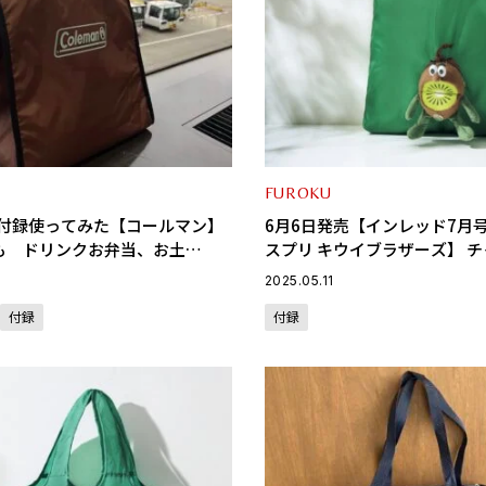
FUROKU
月号付録使ってみた【コールマン】
6月6日発売【インレッド7月
も ドリンクお弁当、お土
スプリ キウイブラザーズ】 
安定している撥水加工付きの保
る！グリーンのぬいぐるみエ
2025.05.11
大・大・大活躍！
付録
付録