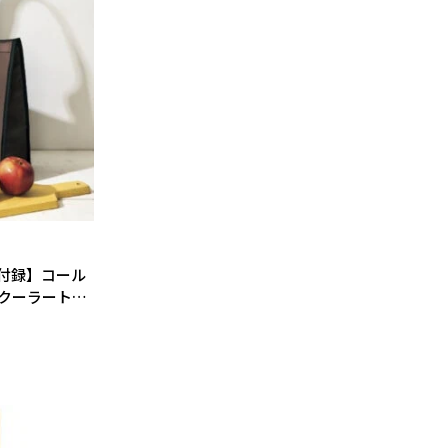
号付録】コール
トクーラートー