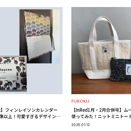
FUROKU
付録】フィンレイソンカレンダー
【InRed1月・2月合併号】
想像以上！可愛すぎるデザインに
使ってみた！ニットミニトー
調ポーチが休日に大活躍！
2025.01.12