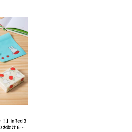
】InRed３
りお助け６点