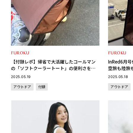
FUROKU
FUROKU
【付録レポ】帰省で大活躍したコールマン
InRed6
の「ソフトクーラートート」の便利さを語
空旅も陸旅
りたい
産……底が
2025.05.19
2025.05.18
冷バッグが
アウトドア
付録
アウトドア