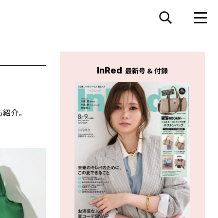
InRed
最新号 & 付録
も紹介。