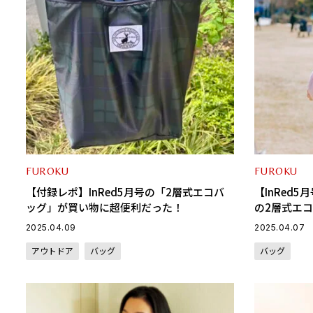
FUROKU
FUROKU
【付録レポ】InRed5月号の「2層式エコバ
【InRed
ッグ」が買い物に超便利だった！
の2層式エ
れた、気が
2025.04.09
2025.04.07
アウトドア
バッグ
バッグ