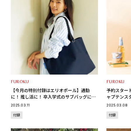
FUROKU
FUROKU
【今月の特別付録はエリオポール】通勤
予約スタート
に！ 推し活に！ 卒入学式のサブバッグに！
ャプテンス
7つの機能付きトート
と簡易保冷
2025.03.11
2025.03.08
付録
付録