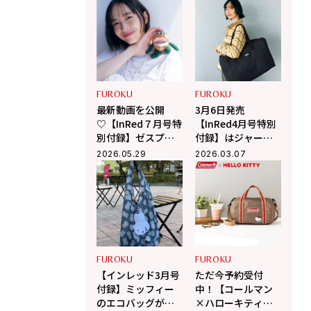
色ポーチ3点セット
イ「大容量ボスト
のサイズ感まとめ
ンバッグ」が神ク
オリティで予約必
須
FUROKU
FUROKU
最新動画を公開
3月6日発売
♡【InRed７月号特
【InRed4月号特別
別付録】ゼスプリ
付録】はジャーナ
キウイブラザーズ
ル スタンダードの
2026.05.29
2026.03.07
レッドのぬいぐる
大型ボストンバッ
みエコバッグを発
グ！ キャリーケー
売前にチェック！
スに装着できて旅
行にも活躍！
FUROKU
FUROKU
【インレッド3月号
ただ今予約受付
付録】ミッフィー
中！【コールマン
のエコバッグが可
×ハローキティ】