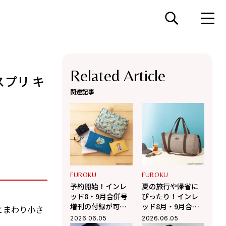
Related Article
プリ キ
関連記事
FUROKU
FUROKU
予約開始！インレ
夏の旅行や帰省に
ッド8・9月合併号
ぴったり！インレ
増刊の付録が可愛
ッド8月・9月合併
とまわり小さ
すぎ♡ ムーミン 夏
号付録のリトルミ
2026.06.05
2026.06.05