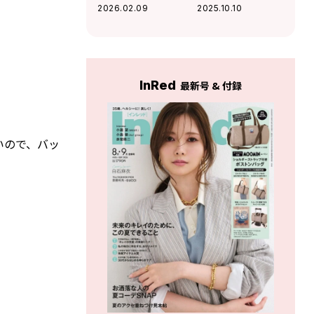
愛いのに機能的す
差し色の赤がお洒
2026.02.09
2025.10.10
ぎる！【付録レ
落なボストン型ポ
ポ】
シェットが登場
InRed
最新号 & 付録
いので、バッ