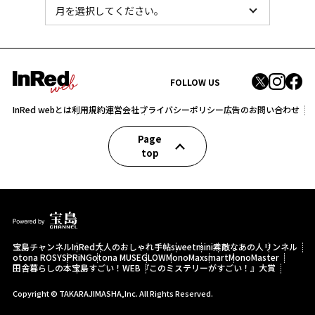
FOLLOW US
InRed webとは
利用規約
運営会社
プライバシーポリシー
広告のお問い合わせ
Page
top
宝島チャンネル
InRed
大人のおしゃれ手帖
sweet
mini
素敵なあの人
リンネル
otona ROSY
SPRiNG
otona MUSE
GLOW
MonoMax
smart
MonoMaster
田舎暮らしの本
宝島すごい！WEB
『このミステリーがすごい！』大賞
Copyright © TAKARAJIMASHA,Inc. All Rights Reserved.