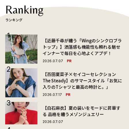
Ranking
ランキング
【近藤千尋が纏う「Wingのシンクロブラ
トップ」】洒落感も機能性も頼れる魅せ
インナーで毎日を心地よくアプデ！
PR
2026.07.07
【百田夏菜子×セイコーセレクション
The Steady】のサマースタイル「お気に
入りのTシャツと最高の時計と。」
PR
2026.07.17
【白石麻衣】夏の装いをモードに昇華す
る 品格を纏うメゾンジュエリー
2026.07.07