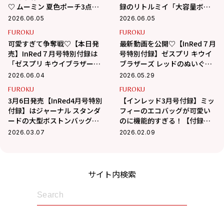
♡ ムーミン 夏色ポーチ3点セ
録のリトルミイ「大容量ボス
ットのサイズ感まとめ
トンバッグ」が神クオリティ
2026.06.05
2026.06.05
で予約必須
FUROKU
FUROKU
可愛すぎて争奪戦♡【本日発
最新動画を公開♡【InRed７月
売】InRed７月号特別付録は
号特別付録】ゼスプリ キウイ
「ゼスプリ キウイブラザーズ
ブラザーズ レッドのぬいぐる
レッド」のぬいぐるみエコバ
みエコバッグを発売前にチェ
2026.06.04
2026.05.29
ッグ
ック！
FUROKU
FUROKU
3月6日発売【InRed4月号特別
【インレッド3月号付録】ミッ
付録】はジャーナル スタンダ
フィーのエコバッグが可愛い
ードの大型ボストンバッグ！
のに機能的すぎる！【付録レ
キャリーケースに装着できて
ポ】
2026.03.07
2026.02.09
旅行にも活躍！
サイト内検索