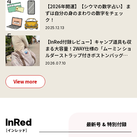
【2026年開運】【シウマの数字占い】 ま
ずは自分の身のまわりの数字をチェッ
ク！
2025.12.13
【InRed付録レビュー】キャンプ道具も収
まる大容量！2WAY仕様の「ムーミン ショ
ルダーストラップ付きボストンバッグ」
が夏旅におすすめな理由
2026.07.10
View more
InRed
最新号 & 特別付録
［インレッド］