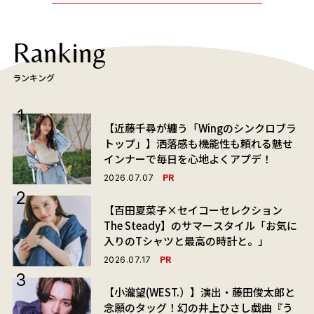
Ranking
ランキング
【近藤千尋が纏う「Wingのシンクロブラ
トップ」】洒落感も機能性も頼れる魅せ
インナーで毎日を心地よくアプデ！
PR
2026.07.07
【百田夏菜子×セイコーセレクション
The Steady】のサマースタイル「お気に
入りのTシャツと最高の時計と。」
PR
2026.07.17
【小瀧望(WEST.）】演出・藤田俊太郎と
念願のタッグ！幻の井上ひさし戯曲『う