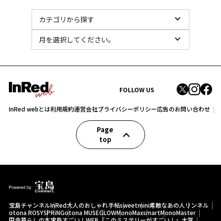
FOLLOW US
InRed webとは
利用規約
運営会社
プライバシーポリシー
広告のお問い合わせ
Page
top
宝島チャンネル
InRed
大人のおしゃれ手帖
sweet
mini
素敵なあの人
リンネル
otona ROSY
SPRiNG
otona MUSE
GLOW
MonoMax
smart
MonoMaster
田舎暮らしの本
宝島すごい！WEB
『このミステリーがすごい！』大賞