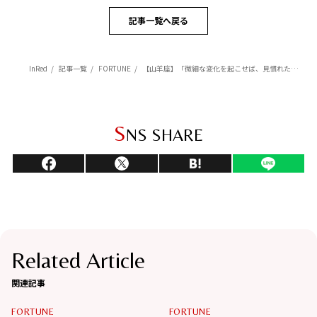
記事一覧へ戻る
InRed
記事一覧
FORTUNE
【山羊座】「微細な変化を起こせば、見慣れた景色が新鮮に輝き始める」杉浦エイトの幸運を呼ぶ12星座占い（7/7～8/6）
S
NS SHARE
Related Article
関連記事
FORTUNE
FORTUNE