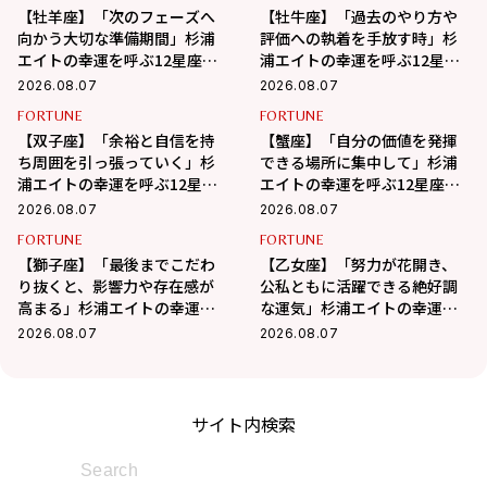
【牡羊座】「次のフェーズへ
【牡牛座】「過去のやり方や
向かう大切な準備期間」杉浦
評価への執着を手放す時」杉
エイトの幸運を呼ぶ12星座占
浦エイトの幸運を呼ぶ12星座
い（8/7～9/6）
占い（8/7～9/6）
2026.08.07
2026.08.07
FORTUNE
FORTUNE
【双子座】「余裕と自信を持
【蟹座】「自分の価値を発揮
ち周囲を引っ張っていく」杉
できる場所に集中して」杉浦
浦エイトの幸運を呼ぶ12星座
エイトの幸運を呼ぶ12星座占
占い（8/7～9/6）
い（7/7～8/6）
2026.08.07
2026.08.07
FORTUNE
FORTUNE
【獅子座】「最後までこだわ
【乙女座】「努力が花開き、
り抜くと、影響力や存在感が
公私ともに活躍できる絶好調
高まる」杉浦エイトの幸運を
な運気」杉浦エイトの幸運を
呼ぶ12星座占い（8/7～
呼ぶ12星座占い（8/7～9/6）
2026.08.07
2026.08.07
9/6）
サイト内検索