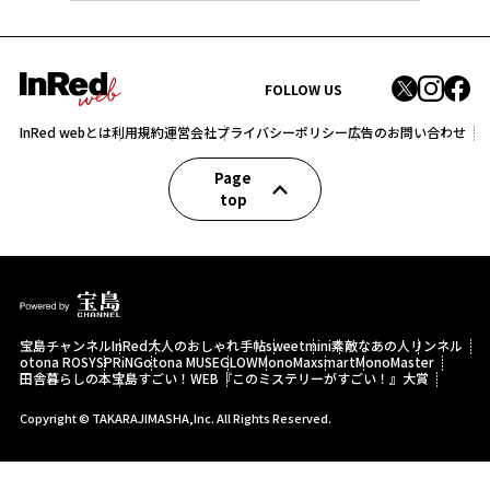
FOLLOW US
InRed webとは
利用規約
運営会社
プライバシーポリシー
広告のお問い合わせ
Page
top
宝島チャンネル
InRed
大人のおしゃれ手帖
sweet
mini
素敵なあの人
リンネル
otona ROSY
SPRiNG
otona MUSE
GLOW
MonoMax
smart
MonoMaster
田舎暮らしの本
宝島すごい！WEB
『このミステリーがすごい！』大賞
Copyright © TAKARAJIMASHA,Inc. All Rights Reserved.