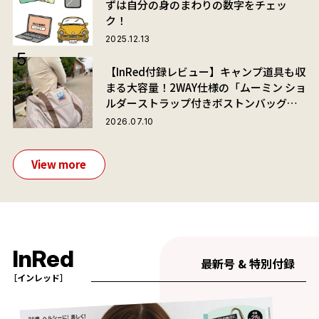
ずは自分の身のまわりの数字をチェッ
ク！
2025.12.13
【InRed付録レビュー】キャンプ道具も収
まる大容量！2WAY仕様の「ムーミン ショ
ルダーストラップ付きボストンバッグ」
が夏旅におすすめな理由
2026.07.10
View more
InRed
最新号 & 特別付録
［インレッド］