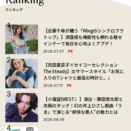
ランキング
【近藤千尋が纏う「Wingのシンクロブラ
トップ」】洒落感も機能性も頼れる魅せ
インナーで毎日を心地よくアプデ！
PR
2026.07.07
【百田夏菜子×セイコーセレクション
The Steady】のサマースタイル「お気に
入りのTシャツと最高の時計と。」
PR
2026.07.17
【小瀧望(WEST.）】演出・藤田俊太郎と
念願のタッグ！幻の井上ひさし戯曲『う
ま』で演じる“爽快な悪人”の魅力とは
2026.08.06