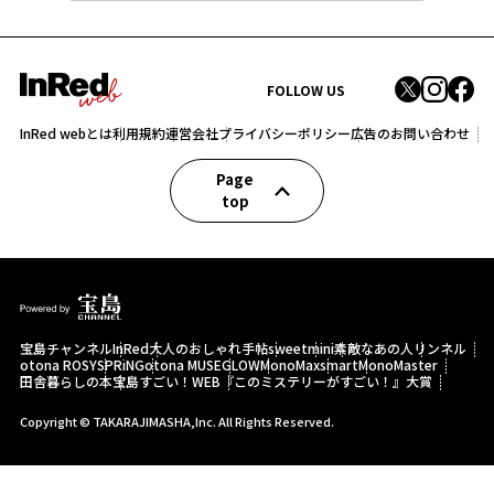
FOLLOW US
InRed webとは
利用規約
運営会社
プライバシーポリシー
広告のお問い合わせ
Page
top
宝島チャンネル
InRed
大人のおしゃれ手帖
sweet
mini
素敵なあの人
リンネル
otona ROSY
SPRiNG
otona MUSE
GLOW
MonoMax
smart
MonoMaster
田舎暮らしの本
宝島すごい！WEB
『このミステリーがすごい！』大賞
Copyright © TAKARAJIMASHA,Inc. All Rights Reserved.