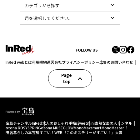
FOLLOW US
InRed webとは
利用規約
運営会社
プライバシーポリシー
広告のお問い合わせ
Page
top
宝島チャンネル
InRed
大人のおしゃれ手帖
sweet
mini
素敵なあの人
リンネル
otona ROSY
SPRiNG
otona MUSE
GLOW
MonoMax
smart
MonoMaster
田舎暮らしの本
宝島すごい！WEB
『このミステリーがすごい！』大賞