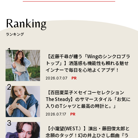
Ranking
ランキング
【近藤千尋が纏う「Wingのシンクロブラ
トップ」】洒落感も機能性も頼れる魅せ
インナーで毎日を心地よくアプデ！
PR
2026.07.07
【百田夏菜子×セイコーセレクション
The Steady】のサマースタイル「お気に
入りのTシャツと最高の時計と。」
PR
2026.07.17
【小瀧望(WEST.）】演出・藤田俊太郎と
念願のタッグ！幻の井上ひさし戯曲『う