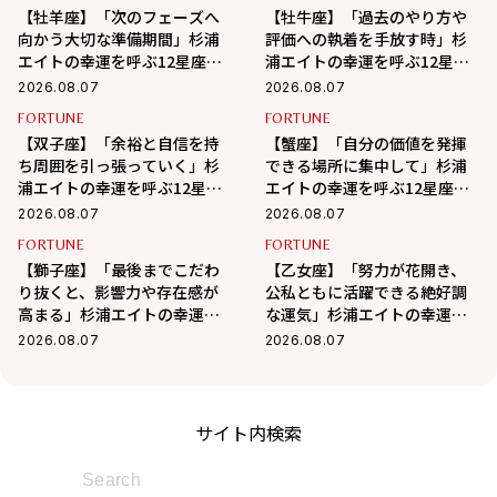
【牡羊座】「次のフェーズへ
【牡牛座】「過去のやり方や
向かう大切な準備期間」杉浦
評価への執着を手放す時」杉
エイトの幸運を呼ぶ12星座占
浦エイトの幸運を呼ぶ12星座
い（8/7～9/6）
占い（8/7～9/6）
2026.08.07
2026.08.07
FORTUNE
FORTUNE
【双子座】「余裕と自信を持
【蟹座】「自分の価値を発揮
ち周囲を引っ張っていく」杉
できる場所に集中して」杉浦
浦エイトの幸運を呼ぶ12星座
エイトの幸運を呼ぶ12星座占
占い（8/7～9/6）
い（7/7～8/6）
2026.08.07
2026.08.07
FORTUNE
FORTUNE
【獅子座】「最後までこだわ
【乙女座】「努力が花開き、
り抜くと、影響力や存在感が
公私ともに活躍できる絶好調
高まる」杉浦エイトの幸運を
な運気」杉浦エイトの幸運を
呼ぶ12星座占い（8/7～
呼ぶ12星座占い（8/7～9/6）
2026.08.07
2026.08.07
9/6）
サイト内検索