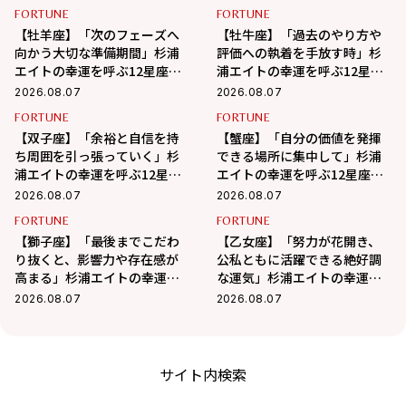
FORTUNE
FORTUNE
【牡羊座】「次のフェーズへ
【牡牛座】「過去のやり方や
向かう大切な準備期間」杉浦
評価への執着を手放す時」杉
エイトの幸運を呼ぶ12星座占
浦エイトの幸運を呼ぶ12星座
い（8/7～9/6）
占い（8/7～9/6）
2026.08.07
2026.08.07
FORTUNE
FORTUNE
【双子座】「余裕と自信を持
【蟹座】「自分の価値を発揮
ち周囲を引っ張っていく」杉
できる場所に集中して」杉浦
浦エイトの幸運を呼ぶ12星座
エイトの幸運を呼ぶ12星座占
占い（8/7～9/6）
い（7/7～8/6）
2026.08.07
2026.08.07
FORTUNE
FORTUNE
【獅子座】「最後までこだわ
【乙女座】「努力が花開き、
り抜くと、影響力や存在感が
公私ともに活躍できる絶好調
高まる」杉浦エイトの幸運を
な運気」杉浦エイトの幸運を
呼ぶ12星座占い（8/7～
呼ぶ12星座占い（8/7～9/6）
2026.08.07
2026.08.07
9/6）
サイト内検索