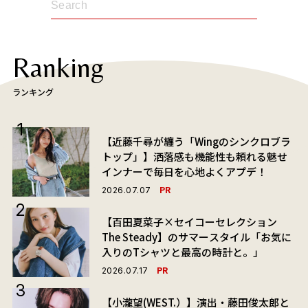
Ranking
ランキング
【近藤千尋が纏う「Wingのシンクロブラ
トップ」】洒落感も機能性も頼れる魅せ
インナーで毎日を心地よくアプデ！
PR
2026.07.07
【百田夏菜子×セイコーセレクション
The Steady】のサマースタイル「お気に
入りのTシャツと最高の時計と。」
PR
2026.07.17
【小瀧望(WEST.）】演出・藤田俊太郎と