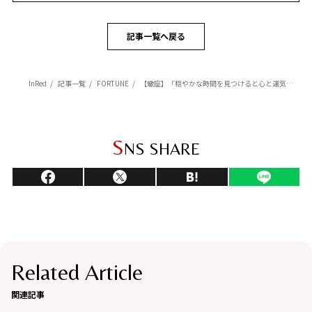
記事一覧へ戻る
InRed
記事一覧
FORTUNE
【蠍座】「穏やかな時間を見つけると心と運気が整う」杉浦エイトの幸運を呼ぶ12星座占い（6/5～7/6）
S
NS SHARE
Related Article
関連記事