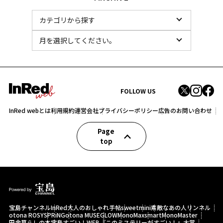
FOLLOW US
InRed webとは
利用規約
運営会社
プライバシーポリシー
広告のお問い合わせ
Page
top
宝島チャンネル
InRed
大人のおしゃれ手帖
sweet
mini
素敵なあの人
リンネル
otona ROSY
SPRiNG
otona MUSE
GLOW
MonoMax
smart
MonoMaster
田舎暮らしの本
宝島すごい！WEB
『このミステリーがすごい！』大賞