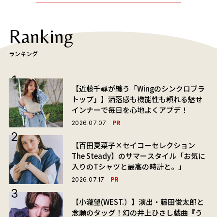
Ranking
ランキング
【近藤千尋が纏う「Wingのシンクロブラ
トップ」】洒落感も機能性も頼れる魅せ
インナーで毎日を心地よくアプデ！
PR
2026.07.07
【百田夏菜子×セイコーセレクション
The Steady】のサマースタイル「お気に
入りのTシャツと最高の時計と。」
PR
2026.07.17
【小瀧望(WEST.）】演出・藤田俊太郎と
念願のタッグ！幻の井上ひさし戯曲『う