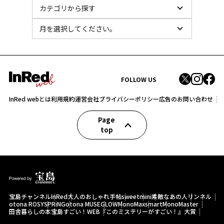
FOLLOW US
InRed webとは
利用規約
運営会社
プライバシーポリシー
広告のお問い合わせ
Page
top
宝島チャンネル
InRed
大人のおしゃれ手帖
sweet
mini
素敵なあの人
リンネル
otona ROSY
SPRiNG
otona MUSE
GLOW
MonoMax
smart
MonoMaster
田舎暮らしの本
宝島すごい！WEB
『このミステリーがすごい！』大賞