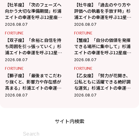
【牡羊座】「次のフェーズへ
【牡牛座】「過去のやり方や
向かう大切な準備期間」杉浦
評価への執着を手放す時」杉
エイトの幸運を呼ぶ12星座占
浦エイトの幸運を呼ぶ12星座
い（8/7～9/6）
占い（8/7～9/6）
2026.08.07
2026.08.07
FORTUNE
FORTUNE
【双子座】「余裕と自信を持
【蟹座】「自分の価値を発揮
ち周囲を引っ張っていく」杉
できる場所に集中して」杉浦
浦エイトの幸運を呼ぶ12星座
エイトの幸運を呼ぶ12星座占
占い（8/7～9/6）
い（7/7～8/6）
2026.08.07
2026.08.07
FORTUNE
FORTUNE
【獅子座】「最後までこだわ
【乙女座】「努力が花開き、
り抜くと、影響力や存在感が
公私ともに活躍できる絶好調
高まる」杉浦エイトの幸運を
な運気」杉浦エイトの幸運を
呼ぶ12星座占い（8/7～
呼ぶ12星座占い（8/7～9/6）
2026.08.07
2026.08.07
9/6）
サイト内検索