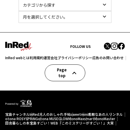
FOLLOW US
InRed webとは
利用規約
運営会社
プライバシーポリシー
広告のお問い合わせ
Page
top
宝島チャンネル
InRed
大人のおしゃれ手帖
sweet
mini
素敵なあの人
リンネル
otona ROSY
SPRiNG
otona MUSE
GLOW
MonoMax
smart
MonoMaster
田舎暮らしの本
宝島すごい！WEB
『このミステリーがすごい！』大賞