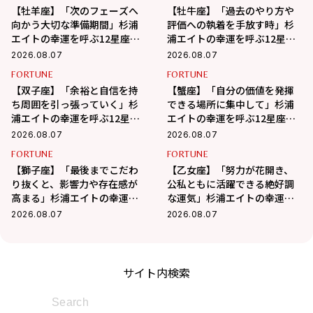
【牡羊座】「次のフェーズへ
【牡牛座】「過去のやり方や
向かう大切な準備期間」杉浦
評価への執着を手放す時」杉
エイトの幸運を呼ぶ12星座占
浦エイトの幸運を呼ぶ12星座
い（8/7～9/6）
占い（8/7～9/6）
2026.08.07
2026.08.07
FORTUNE
FORTUNE
【双子座】「余裕と自信を持
【蟹座】「自分の価値を発揮
ち周囲を引っ張っていく」杉
できる場所に集中して」杉浦
浦エイトの幸運を呼ぶ12星座
エイトの幸運を呼ぶ12星座占
占い（8/7～9/6）
い（7/7～8/6）
2026.08.07
2026.08.07
FORTUNE
FORTUNE
【獅子座】「最後までこだわ
【乙女座】「努力が花開き、
り抜くと、影響力や存在感が
公私ともに活躍できる絶好調
高まる」杉浦エイトの幸運を
な運気」杉浦エイトの幸運を
呼ぶ12星座占い（8/7～
呼ぶ12星座占い（8/7～9/6）
2026.08.07
2026.08.07
9/6）
サイト内検索