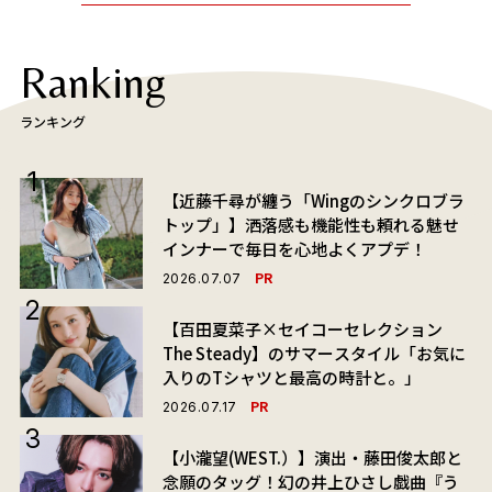
Ranking
ランキング
【近藤千尋が纏う「Wingのシンクロブラ
トップ」】洒落感も機能性も頼れる魅せ
インナーで毎日を心地よくアプデ！
PR
2026.07.07
【百田夏菜子×セイコーセレクション
The Steady】のサマースタイル「お気に
入りのTシャツと最高の時計と。」
PR
2026.07.17
【小瀧望(WEST.）】演出・藤田俊太郎と
念願のタッグ！幻の井上ひさし戯曲『う