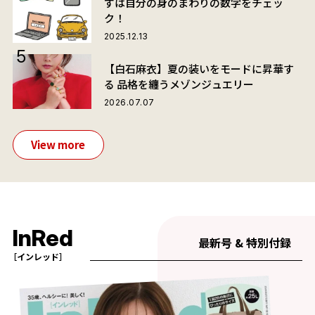
ずは自分の身のまわりの数字をチェッ
ク！
2025.12.13
【白石麻衣】夏の装いをモードに昇華す
る 品格を纏うメゾンジュエリー
2026.07.07
View more
InRed
最新号 & 特別付録
［インレッド］