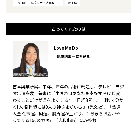
Love Me Doのポジティブ星座占い
双子座
占ってくれたのは
Love Me Do
執筆記事一覧を見る
吉本興業所属。東洋、西洋の占術に精通し、テレビ・ラジ
オ出演多数。著書に『生まれはあなたを支配するけど 変
わることだけが運をよくする』（日経BP）、『1秒で分か
る! 人相術 顔には9人の神さまがいる!』(光文社)、『金運
大全 仕事運、財運、勝負運が上がり、たちまちお金がや
ってくる160の方法』（大和出版）ほか多数。