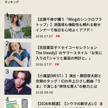
ランキング
【近藤千尋が纏う「Wingのシンクロブラ
トップ」】洒落感も機能性も頼れる魅せ
インナーで毎日を心地よくアプデ！
PR
2026.07.07
【百田夏菜子×セイコーセレクション
The Steady】のサマースタイル「お気に
入りのTシャツと最高の時計と。」
PR
2026.07.17
【小瀧望(WEST.）】演出・藤田俊太郎と
念願のタッグ！幻の井上ひさし戯曲『う
ま』で演じる“爽快な悪人”の魅力とは
2026.08.06
【2026年開運】【シウマの数字占い】 ま