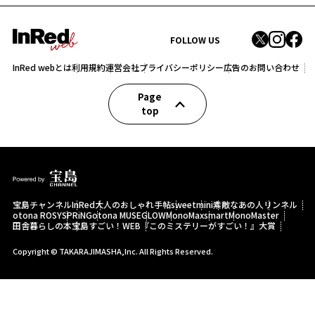
FOLLOW US
InRed webとは
利用規約
運営会社
プライバシーポリシー
広告のお問い合わせ
Page
top
宝島チャンネル
InRed
大人のおしゃれ手帖
sweet
mini
素敵なあの人
リンネル
otona ROSY
SPRiNG
otona MUSE
GLOW
MonoMax
smart
MonoMaster
田舎暮らしの本
宝島すごい！WEB
『このミステリーがすごい！』大賞
Copyright © TAKARAJIMASHA,Inc. All Rights Reserved.