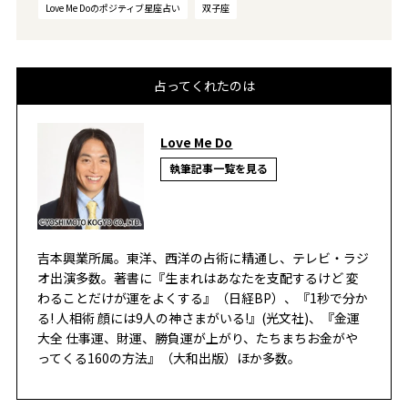
Love Me Doのポジティブ星座占い
双子座
占ってくれたのは
Love Me Do
執筆記事一覧を見る
吉本興業所属。東洋、西洋の占術に精通し、テレビ・ラジ
オ出演多数。著書に『生まれはあなたを支配するけど 変
わることだけが運をよくする』（日経BP）、『1秒で分か
る! 人相術 顔には9人の神さまがいる!』(光文社)、『金運
大全 仕事運、財運、勝負運が上がり、たちまちお金がや
ってくる160の方法』（大和出版）ほか多数。