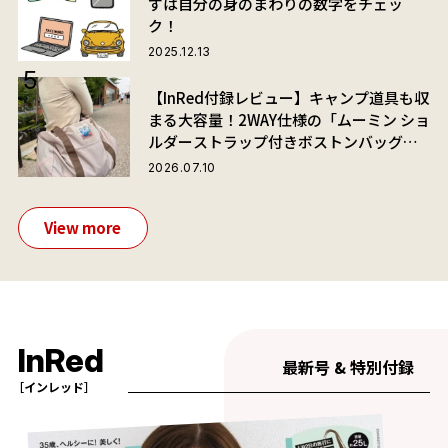
ずは自分の身のまわりの数字をチェッ
ク！
2025.12.13
【InRed付録レビュー】キャンプ道具も収
まる大容量！2WAY仕様の「ムーミン ショ
ルダーストラップ付きボストンバッグ」
が夏旅におすすめな理由
2026.07.10
View more
InRed
最新号 & 特別付録
［インレッド］