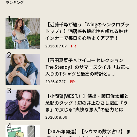
ランキング
【近藤千尋が纏う「Wingのシンクロブラ
トップ」】洒落感も機能性も頼れる魅せ
インナーで毎日を心地よくアプデ！
PR
2026.07.07
【百田夏菜子×セイコーセレクション
The Steady】のサマースタイル「お気に
入りのTシャツと最高の時計と。」
PR
2026.07.17
【小瀧望(WEST.）】演出・藤田俊太郎と
念願のタッグ！幻の井上ひさし戯曲『う
ま』で演じる“爽快な悪人”の魅力とは
2026.08.06
【2026年開運】【シウマの数字占い】 ま