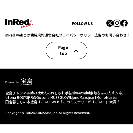
FOLLOW US
InRed webとは
利用規約
運営会社
プライバシーポリシー
広告のお問い合わせ
Page
top
宝島チャンネル
InRed
大人のおしゃれ手帖
sweet
mini
素敵なあの人
リンネル
otona ROSY
SPRiNG
otona MUSE
GLOW
MonoMax
smart
MonoMaster
田舎暮らしの本
宝島すごい！WEB
『このミステリーがすごい！』大賞
Copyright © TAKARAJIMASHA,Inc. All Rights Reserved.