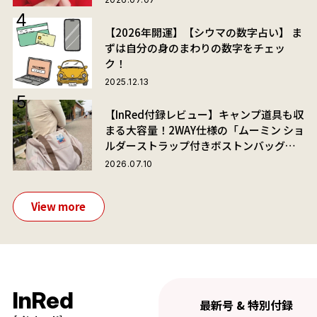
【2026年開運】【シウマの数字占い】 ま
ずは自分の身のまわりの数字をチェッ
ク！
2025.12.13
【InRed付録レビュー】キャンプ道具も収
まる大容量！2WAY仕様の「ムーミン ショ
ルダーストラップ付きボストンバッグ」
が夏旅におすすめな理由
2026.07.10
View more
InRed
最新号 & 特別付録