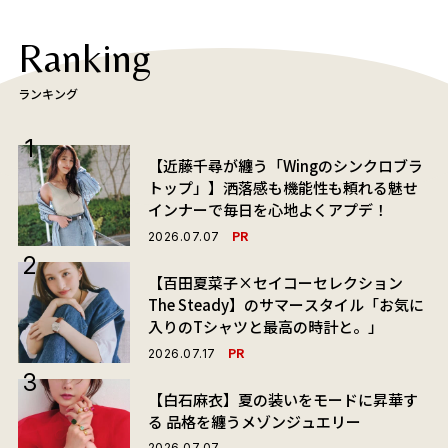
Ranking
ランキング
【近藤千尋が纏う「Wingのシンクロブラ
トップ」】洒落感も機能性も頼れる魅せ
インナーで毎日を心地よくアプデ！
PR
2026.07.07
【百田夏菜子×セイコーセレクション
The Steady】のサマースタイル「お気に
入りのTシャツと最高の時計と。」
PR
2026.07.17
【白石麻衣】夏の装いをモードに昇華す
る 品格を纏うメゾンジュエリー
2026.07.07