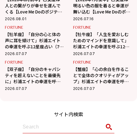
人との繋がりが幸せを運んで
明るい色の服を着ると幸運が
くる【Love Me Doのポジティ
舞い込む【Love Me Doのポジ
ブ星座占い】
ティブ星座占い】
2026.08.01
2026.07.16
FORTUNE
FORTUNE
【牡羊座】「自分の心と体の
【牡牛座】「人生を愛おしむ
声に耳を傾けて」杉浦エイト
ためのマインドを意識して」
の幸運を呼ぶ12星座占い（7/7
杉浦エイトの幸運を呼ぶ12星
～8/6）
座占い（7/7～8/6）
2026.07.07
2026.07.07
FORTUNE
FORTUNE
【双子座】「自分のキャパシ
【蟹座】「心の余白を作るこ
ティを超えないことを最優先
とで全体のクオリティがアッ
に」杉浦エイトの幸運を呼ぶ
プ」杉浦エイトの幸運を呼ぶ
12星座占い（7/7～8/6）
12星座占い（7/7～8/6）
2026.07.07
2026.07.07
サイト内検索