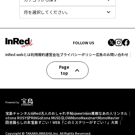
FOLLOW US
InRed webとは
利用規約
運営会社
プライバシーポリシー
広告のお問い合わせ
Page
top
宝島チャンネル
InRed
大人のおしゃれ手帖
sweet
mini
素敵なあの人
リンネル
otona ROSY
SPRiNG
otona MUSE
GLOW
MonoMax
smart
MonoMaster
田舎暮らしの本
宝島すごい！WEB
『このミステリーがすごい！』大賞
Copyright © TAKARAJIMASHA,Inc. All Rights Reserved.