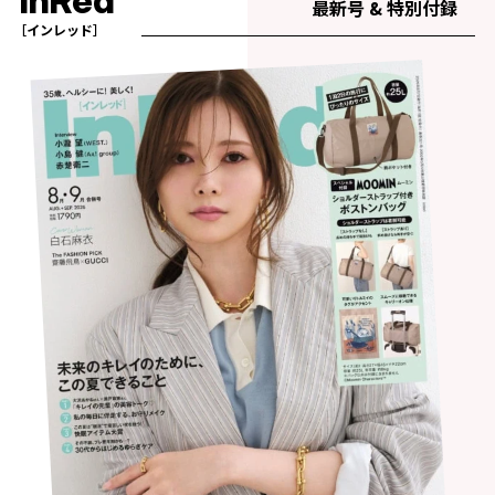
InRed
最新号 & 特別付録
［インレッド］