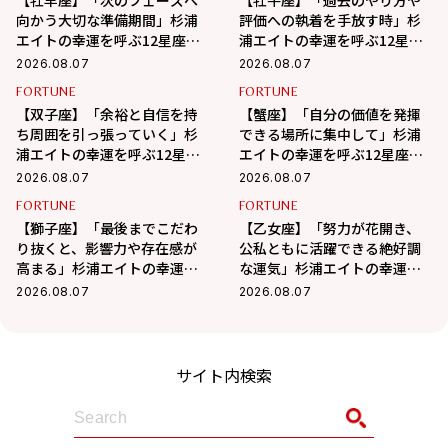
【牡羊座】「次のフェーズへ
【牡牛座】「過去のやり方や
向かう大切な準備期間」杉浦
評価への執着を手放す時」杉
エイトの幸運を呼ぶ12星座占
浦エイトの幸運を呼ぶ12星座
い（8/7～9/6）
占い（8/7～9/6）
2026.08.07
2026.08.07
FORTUNE
FORTUNE
【双子座】「余裕と自信を持
【蟹座】「自分の価値を発揮
ち周囲を引っ張っていく」杉
できる場所に集中して」杉浦
浦エイトの幸運を呼ぶ12星座
エイトの幸運を呼ぶ12星座占
占い（8/7～9/6）
い（7/7～8/6）
2026.08.07
2026.08.07
FORTUNE
FORTUNE
【獅子座】「最後までこだわ
【乙女座】「努力が花開き、
り抜くと、影響力や存在感が
公私ともに活躍できる絶好調
高まる」杉浦エイトの幸運を
な運気」杉浦エイトの幸運を
呼ぶ12星座占い（8/7～
呼ぶ12星座占い（8/7～9/6）
2026.08.07
2026.08.07
9/6）
サイト内検索