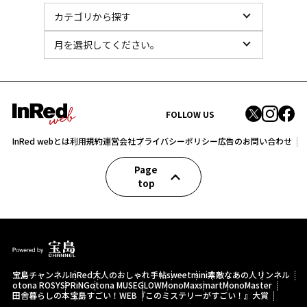
FOLLOW US
InRed webとは
利用規約
運営会社
プライバシーポリシー
広告のお問い合わせ
Page
top
宝島チャンネル
InRed
大人のおしゃれ手帖
sweet
mini
素敵なあの人
リンネル
otona ROSY
SPRiNG
otona MUSE
GLOW
MonoMax
smart
MonoMaster
田舎暮らしの本
宝島すごい！WEB
『このミステリーがすごい！』大賞