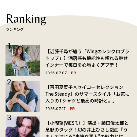
Ranking
ランキング
【近藤千尋が纏う「Wingのシンクロブラ
トップ」】洒落感も機能性も頼れる魅せ
インナーで毎日を心地よくアプデ！
PR
2026.07.07
【百田夏菜子×セイコーセレクション
The Steady】のサマースタイル「お気に
入りのTシャツと最高の時計と。」
PR
2026.07.17
【小瀧望(WEST.）】演出・藤田俊太郎と
念願のタッグ！幻の井上ひさし戯曲『う
ま』で演じる“爽快な悪人”の魅力とは