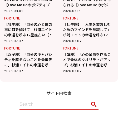
【Love Me Doのポジティブ星
られる【Love Me Doのポジテ
座占い】
ィブ星座占い】
2026.08.01
2026.07.16
FORTUNE
FORTUNE
【牡羊座】「自分の心と体の
【牡牛座】「人生を愛おしむ
声に耳を傾けて」杉浦エイト
ためのマインドを意識して」
の幸運を呼ぶ12星座占い（7/7
杉浦エイトの幸運を呼ぶ12星
～8/6）
座占い（7/7～8/6）
2026.07.07
2026.07.07
FORTUNE
FORTUNE
【双子座】「自分のキャパシ
【蟹座】「心の余白を作るこ
ティを超えないことを最優先
とで全体のクオリティがアッ
に」杉浦エイトの幸運を呼ぶ
プ」杉浦エイトの幸運を呼ぶ
12星座占い（7/7～8/6）
12星座占い（7/7～8/6）
2026.07.07
2026.07.07
サイト内検索