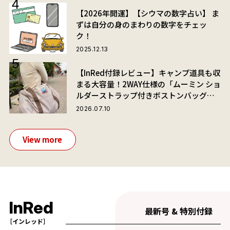
【2026年開運】【シウマの数字占い】 ま
ずは自分の身のまわりの数字をチェッ
ク！
2025.12.13
【InRed付録レビュー】キャンプ道具も収
まる大容量！2WAY仕様の「ムーミン ショ
ルダーストラップ付きボストンバッグ」
が夏旅におすすめな理由
2026.07.10
View more
InRed
最新号 & 特別付録
［インレッド］