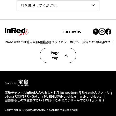
FOLLOW US
InRed webとは
利用規約
運営会社
プライバシーポリシー
広告のお問い合わせ
Page
top
宝島チャンネル
InRed
大人のおしゃれ手帖
sweet
mini
素敵なあの人
リンネル
otona ROSY
SPRiNG
otona MUSE
GLOW
MonoMax
smart
MonoMaster
田舎暮らしの本
宝島すごい！WEB
『このミステリーがすごい！』大賞
Copyright © TAKARAJIMASHA,Inc. All Rights Reserved.