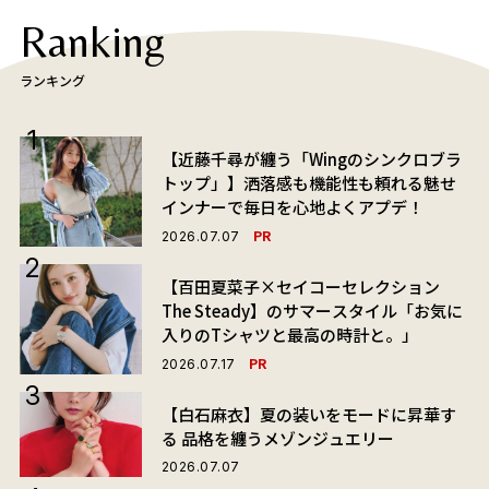
Ranking
ランキング
【近藤千尋が纏う「Wingのシンクロブラ
トップ」】洒落感も機能性も頼れる魅せ
インナーで毎日を心地よくアプデ！
PR
2026.07.07
【百田夏菜子×セイコーセレクション
The Steady】のサマースタイル「お気に
入りのTシャツと最高の時計と。」
PR
2026.07.17
【白石麻衣】夏の装いをモードに昇華す
る 品格を纏うメゾンジュエリー
2026.07.07