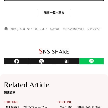
記事一覧へ戻る
InRed
記事一覧
FORTUNE
【天秤座】「学びへの欲求がステージアップへとつながる」杉浦エイトの幸運を呼ぶ12星座占い（4/7～5/6）
S
NS SHARE
Related Article
関連記事
FORTUNE
FORTUNE
【牡羊座】「次のフェーズへ
【牡牛座】「過去のやり方や