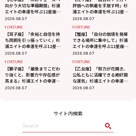
向かう大切な準備期間」杉浦
評価への執着を手放す時」杉
エイトの幸運を呼ぶ12星座占
浦エイトの幸運を呼ぶ12星座
い（8/7～9/6）
占い（8/7～9/6）
2026.08.07
2026.08.07
FORTUNE
FORTUNE
【双子座】「余裕と自信を持
【蟹座】「自分の価値を発揮
ち周囲を引っ張っていく」杉
できる場所に集中して」杉浦
浦エイトの幸運を呼ぶ12星座
エイトの幸運を呼ぶ12星座占
占い（8/7～9/6）
い（7/7～8/6）
2026.08.07
2026.08.07
FORTUNE
FORTUNE
【獅子座】「最後までこだわ
【乙女座】「努力が花開き、
り抜くと、影響力や存在感が
公私ともに活躍できる絶好調
高まる」杉浦エイトの幸運を
な運気」杉浦エイトの幸運を
呼ぶ12星座占い（8/7～
呼ぶ12星座占い（8/7～9/6）
2026.08.07
2026.08.07
9/6）
サイト内検索