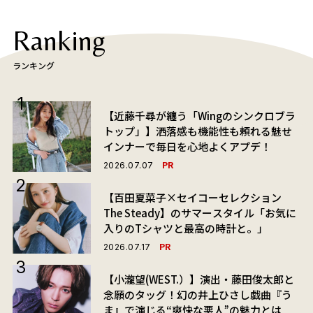
Ranking
ランキング
【近藤千尋が纏う「Wingのシンクロブラ
トップ」】洒落感も機能性も頼れる魅せ
インナーで毎日を心地よくアプデ！
PR
2026.07.07
【百田夏菜子×セイコーセレクション
The Steady】のサマースタイル「お気に
入りのTシャツと最高の時計と。」
PR
2026.07.17
【小瀧望(WEST.）】演出・藤田俊太郎と
念願のタッグ！幻の井上ひさし戯曲『う
ま』で演じる“爽快な悪人”の魅力とは