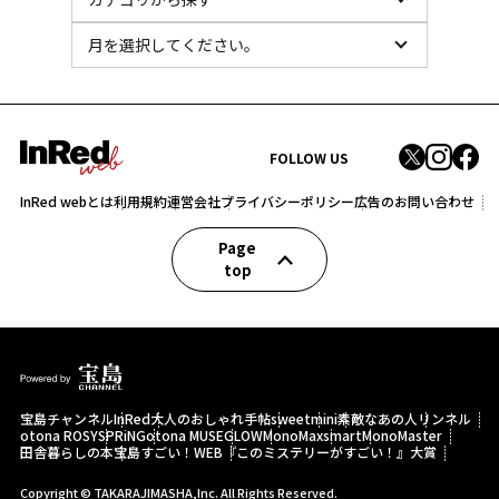
FOLLOW US
InRed webとは
利用規約
運営会社
プライバシーポリシー
広告のお問い合わせ
Page
top
宝島チャンネル
InRed
大人のおしゃれ手帖
sweet
mini
素敵なあの人
リンネル
otona ROSY
SPRiNG
otona MUSE
GLOW
MonoMax
smart
MonoMaster
田舎暮らしの本
宝島すごい！WEB
『このミステリーがすごい！』大賞
Copyright © TAKARAJIMASHA,Inc. All Rights Reserved.