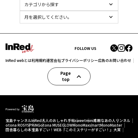
FOLLOW US
InRed webとは
利用規約
運営会社
プライバシーポリシー
広告のお問い合わせ
Page
top
宝島チャンネル
InRed
大人のおしゃれ手帖
sweet
mini
素敵なあの人
リンネル
otona ROSY
SPRiNG
otona MUSE
GLOW
MonoMax
smart
MonoMaster
田舎暮らしの本
宝島すごい！WEB
『このミステリーがすごい！』大賞