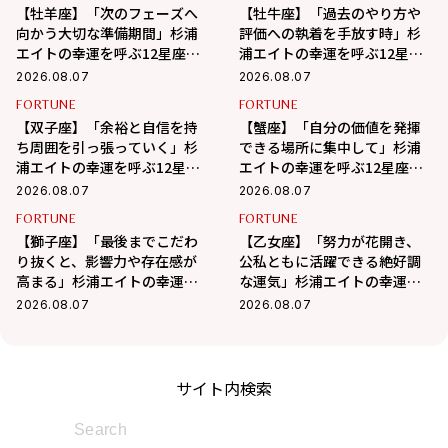
【牡羊座】「次のフェーズへ
【牡牛座】「過去のやり方や
向かう大切な準備期間」杉浦
評価への執着を手放す時」杉
エイトの幸運を呼ぶ12星座占
浦エイトの幸運を呼ぶ12星座
い（8/7～9/6）
占い（8/7～9/6）
2026.08.07
2026.08.07
FORTUNE
FORTUNE
【双子座】「余裕と自信を持
【蟹座】「自分の価値を発揮
ち周囲を引っ張っていく」杉
できる場所に集中して」杉浦
浦エイトの幸運を呼ぶ12星座
エイトの幸運を呼ぶ12星座占
占い（8/7～9/6）
い（7/7～8/6）
2026.08.07
2026.08.07
FORTUNE
FORTUNE
【獅子座】「最後までこだわ
【乙女座】「努力が花開き、
り抜くと、影響力や存在感が
公私ともに活躍できる絶好調
高まる」杉浦エイトの幸運を
な運気」杉浦エイトの幸運を
呼ぶ12星座占い（8/7～
呼ぶ12星座占い（8/7～9/6）
2026.08.07
2026.08.07
9/6）
サイト内検索