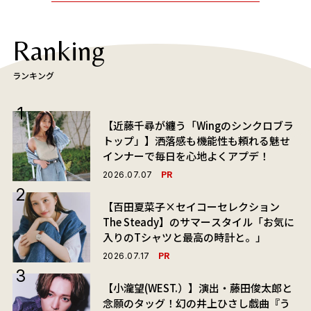
Ranking
ランキング
【近藤千尋が纏う「Wingのシンクロブラ
トップ」】洒落感も機能性も頼れる魅せ
インナーで毎日を心地よくアプデ！
PR
2026.07.07
【百田夏菜子×セイコーセレクション
The Steady】のサマースタイル「お気に
入りのTシャツと最高の時計と。」
PR
2026.07.17
【小瀧望(WEST.）】演出・藤田俊太郎と
念願のタッグ！幻の井上ひさし戯曲『う