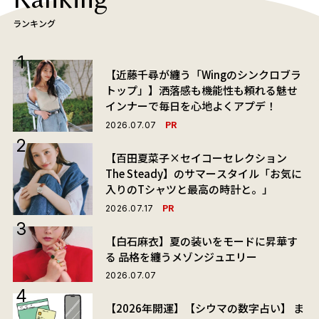
ランキング
【近藤千尋が纏う「Wingのシンクロブラ
トップ」】洒落感も機能性も頼れる魅せ
インナーで毎日を心地よくアプデ！
PR
2026.07.07
【百田夏菜子×セイコーセレクション
The Steady】のサマースタイル「お気に
入りのTシャツと最高の時計と。」
PR
2026.07.17
【白石麻衣】夏の装いをモードに昇華す
る 品格を纏うメゾンジュエリー
2026.07.07
【2026年開運】【シウマの数字占い】 ま