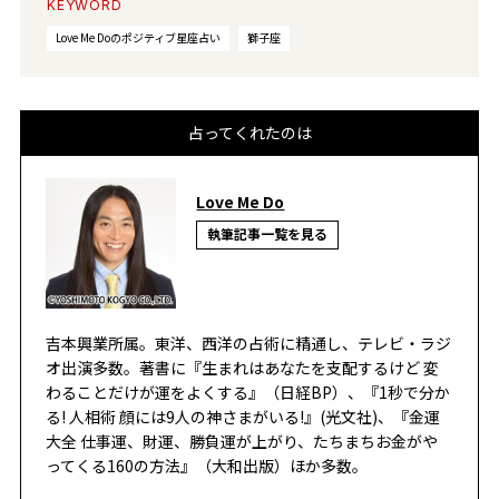
KEYWORD
Love Me Doのポジティブ星座占い
獅子座
占ってくれたのは
Love Me Do
執筆記事一覧を見る
吉本興業所属。東洋、西洋の占術に精通し、テレビ・ラジ
オ出演多数。著書に『生まれはあなたを支配するけど 変
わることだけが運をよくする』（日経BP）、『1秒で分か
る! 人相術 顔には9人の神さまがいる!』(光文社)、『金運
大全 仕事運、財運、勝負運が上がり、たちまちお金がや
ってくる160の方法』（大和出版）ほか多数。