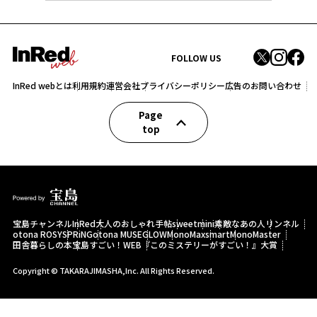
FOLLOW US
InRed webとは
利用規約
運営会社
プライバシーポリシー
広告のお問い合わせ
Page
top
宝島チャンネル
InRed
大人のおしゃれ手帖
sweet
mini
素敵なあの人
リンネル
otona ROSY
SPRiNG
otona MUSE
GLOW
MonoMax
smart
MonoMaster
田舎暮らしの本
宝島すごい！WEB
『このミステリーがすごい！』大賞
Copyright © TAKARAJIMASHA,Inc. All Rights Reserved.