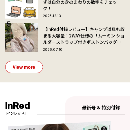
ずは自分の身のまわりの数字をチェッ
ク！
2025.12.13
【InRed付録レビュー】キャンプ道具も収
まる大容量！2WAY仕様の「ムーミン ショ
ルダーストラップ付きボストンバッグ」
が夏旅におすすめな理由
2026.07.10
View more
InRed
最新号 & 特別付録
［インレッド］