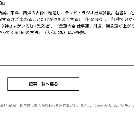
 Do
所属。東洋、西洋の占術に精通し、テレビ・ラジオ出演多数。著書に『
配するけど 変わることだけが運をよくする』（日経BP）、『1秒で分かる
人の神さまがいる!』(光文社)、『金運大全 仕事運、財運、勝負運が上が
やってくる160の方法』（大和出版）ほか多数。
記事一覧へ戻る
25年5月前半】獅子座は努力が報われる出来事がおこるかも【Love Me Doのポジティ