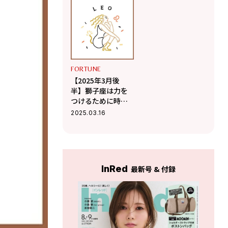
る【Love Me Doの
る【Love Me Doの
ポジティブ星占
ポジティブ星占
い】
い】
FORTUNE
【2025年3月後
半】獅子座は力を
つけるために時間
を使うと運気上昇
2025.03.16
【Love Me Doのポ
ジティブ星占い】
InRed
最新号 & 付録