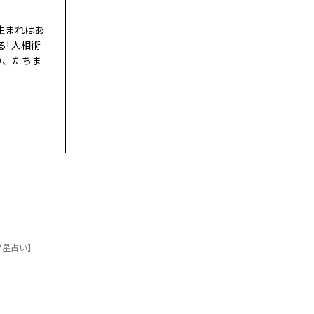
生まれはあ
! 人相術
り、たちま
ブ星占い】