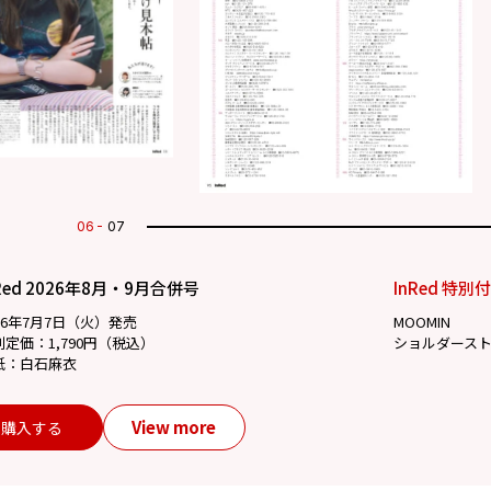
07
07
Red 2026年8月・9月合併号
InRed 特別
26年7月7日（火）発売
MOOMIN
別定価：1,790円（税込）
ショルダース
紙：白石麻衣
View more
購入する