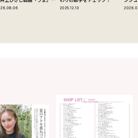
じる“爽快な悪人”の魅力と
26.08.06
2025.12.13
2026.0
は