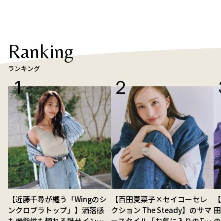
Ranking
ランキング
【近藤千尋が纏う「Wingのシ
【百田夏菜子×セイコーセレ
【
ンクロブラトップ」】洒落感
クション The Steady】のサマ
も機能性も頼れる魅せインナ
ースタイル「お気に入りのTシ