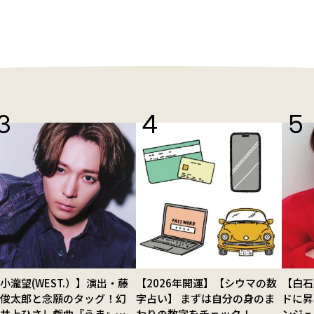
小瀧望(WEST.）】演出・藤
【2026年開運】【シウマの数
【白石
田俊太郎と念願のタッグ！幻
字占い】 まずは自分の身のま
ドに昇
の井上ひさし戯曲『うま』で
わりの数字をチェック！
ンジュ