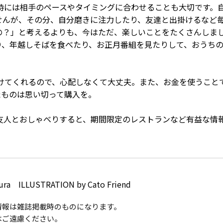
時には相手のペースやタイミングに合わせることも大切です。
せんが、その分、自分磨きに注力したり、友達と出掛けるなど
の？」と考えるよりも、今はただ、楽しいことをたくさんしま
り、年越しそばを食べたり、お正月番組を見たりして、おうち
助けてくれるので、心配しなくて大丈夫。また、お金を使うこと
たものは思い切って購入を。
い友人とおしゃべりすると、期間限定のレストランなど有益な情
ura ILLUSTRATION by Cato Friend
り。情報は雑誌掲載時のものになります。
はご遠慮ください。