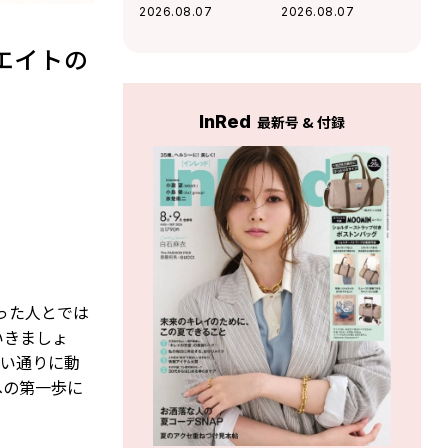
感が高まる」杉浦
好調な運気」杉浦
2026.08.07
2026.08.07
エイトの幸運を呼
エイトの幸運を呼
ぶ12星座占い（8/7
ぶ12星座占い（8/7
エイトの
～9/6）
～9/6）
InRed
最新号 & 付録
った人とでは
いきましょ
思い通りに動
への第一歩に