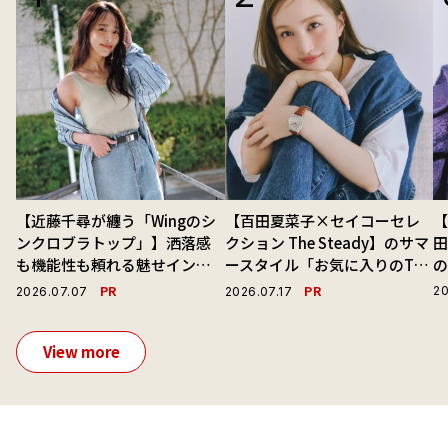
【近藤千尋が纏う「Wingのシ
【百田夏菜子×セイコーセレ
【
ンクロブラトップ」】洒落感
クション The Steady】のサマ
も機能性も頼れる魅せインナ
ースタイル「お気に入りのTシ
ーで毎日を心地よくアプデ！
ャツと最高の時計と。」
演
PR
PR
20
2026.07.07
2026.07.17
View more