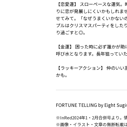
【恋愛運】 スローペースな運気。
りに恋が発展しにくいかもしれま
せてみて。「なぜうまくいかない
プルはクリスマスパーティをした
り過ごすと◎。
【金運】 困った時に必ず誰かが
呼び水となります。長年狙ってい
【ラッキーアクション】 仲のい
かも。
FORTUNE TELLING by Eight Sugi
※InRed2024年1・2月合併号よ
※画像・イラスト・文章の無断転載