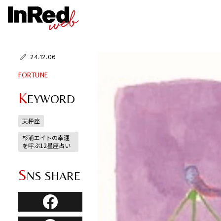
24.12.06
FORTUNE
K
EYWORD
天秤座
杉浦エイトの幸運
を呼ぶ12星座占い
S
NS SHARE