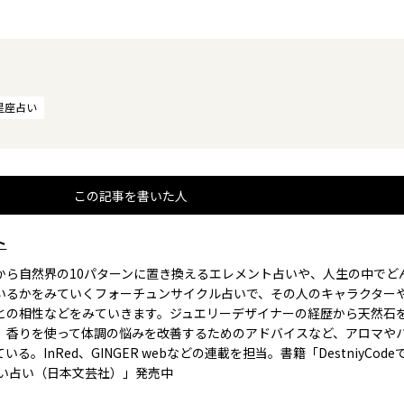
星座占い
この記事を書いた人
ト
から自然界の10パターンに置き換えるエレメント占いや、人生の中でど
いるかをみていくフォーチュンサイクル占いで、その人のキャラクター
との相性などをみていきます。ジュエリーデザイナーの経歴から天然石
、香りを使って体調の悩みを改善するためのアドバイスなど、アロマや
いる。InRed、GINGER webなどの連載を担当。書籍「DestniyCod
ゴい占い（日本文芸社）」発売中