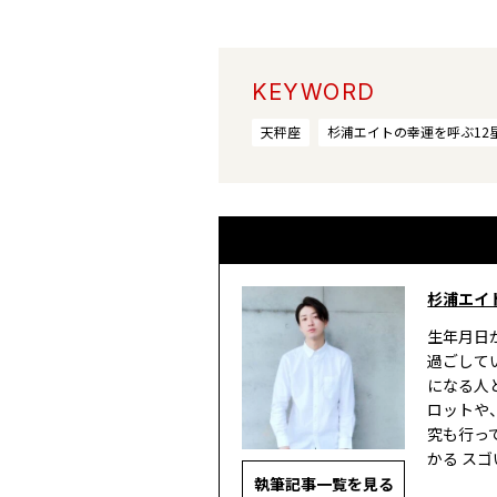
KEYWORD
天秤座
杉浦エイトの幸運を呼ぶ12
杉浦エイ
生年月日
過ごして
になる人
ロットや
究も行って
かる ス
執筆記事一覧を見る