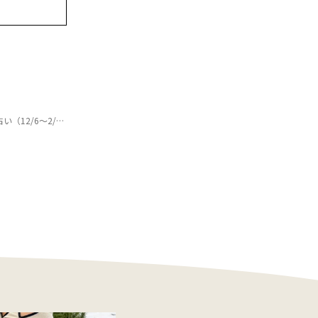
2/6〜2/6）