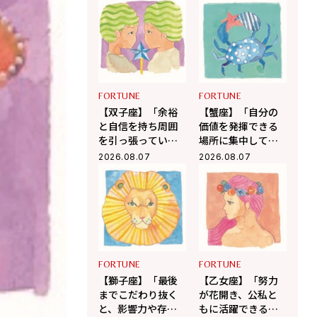
を呼ぶ12星座占い
幸運を呼ぶ12星座
（8/7～9/6）
占い（8/7～9/6）
FORTUNE
FORTUNE
【双子座】「余裕
【蟹座】「自分の
と自信を持ち周囲
価値を発揮できる
を引っ張ってい
場所に集中して」
く」杉浦エイトの
杉浦エイトの幸運
2026.08.07
2026.08.07
幸運を呼ぶ12星座
を呼ぶ12星座占い
占い（8/7～9/6）
（7/7～8/6）
FORTUNE
FORTUNE
【獅子座】「最後
【乙女座】「努力
までこだわり抜く
が花開き、公私と
と、影響力や存在
もに活躍できる絶