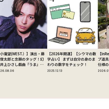
小瀧望(WEST.）】演出・藤
【2026年開運】【シウマの数
【In
田俊太郎と念願のタッグ！幻
字占い】 まずは自分の身のま
プ道具
の井上ひさし戯曲『うま』で
わりの数字をチェック！
仕様の
じる“爽快な悪人”の魅力と
ストラ
26.08.06
2025.12.13
2026.0
は
グ」が