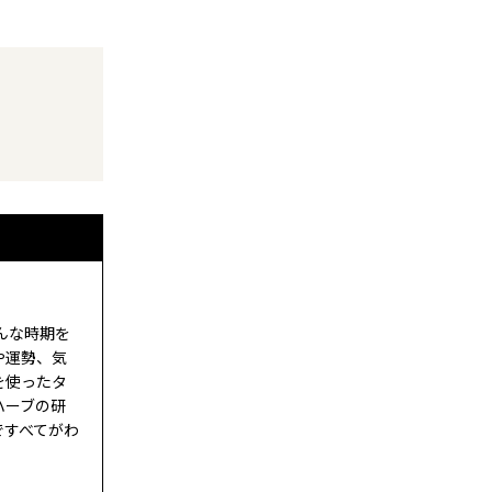
んな時期を
や運勢、気
を使ったタ
ハーブの研
eですべてがわ