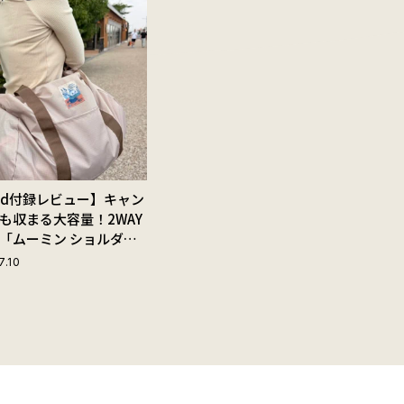
Red付録レビュー】キャン
も収まる大容量！2WAY
「ムーミン ショルダー
ップ付きボストンバッ
7.10
夏旅におすすめな理由