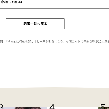
：
@eight_sugiura
記事一覧へ戻る
座】「積極的に行動を起こすと未来が明るくなる」杉浦エイトの幸運を呼ぶ12星座占い（1