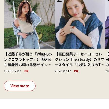
【近藤千尋が纏う「Wingのシ
【百田夏菜子×セイコーセレ
【
ンクロブラトップ」】洒落感
クション The Steady】のサマ
も機能性も頼れる魅せインナ
ースタイル「お気に入りのTシ
ーで毎日を心地よくアプデ！
ャツと最高の時計と。」
演
PR
PR
20
2026.07.07
2026.07.17
View more