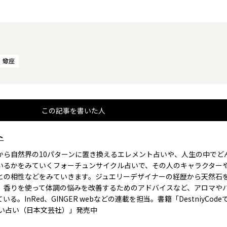
蠍座
この記事を書いた人
ト
から自然界の10パターンに置き換えるエレメント占いや、人生の中でど
いるかをみていくフォーチュンサイクル占いで、その人のキャラクター
との相性などをみていきます。ジュエリーデザイナーの経歴から天然石
、香りを使って体調の悩みを改善するためのアドバイスなど、アロマや
いる。InRed、GINGER webなどの連載を担当。書籍「DestniyCod
ゴい占い（日本文芸社）」発売中