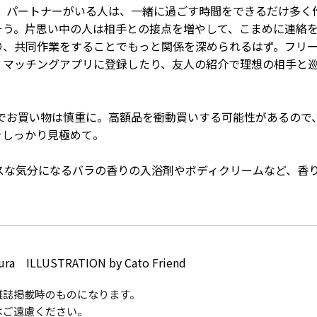
時。パートナーがいる人は、一緒に過ごす時間をできるだけ多く
そう。片思い中の人は相手との接点を増やして、こまめに連絡
り、共同作業をすることでもっと関係を深められるはず。フリ
くマッチングアプリに登録したり、友人の紹介で理想の相手と
のでお買い物は慎重に。高額品を衝動買いする可能性があるので
をしっかり見極めて。
スな気分になるバラの香りの入浴剤やボディクリームなど、香
ura ILLUSTRATION by Cato Friend
報は雑誌掲載時のものになります。
はご遠慮ください。