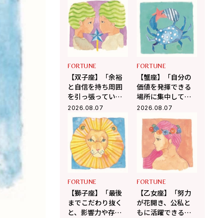
を呼ぶ12星座占い
幸運を呼ぶ12星座
（8/7～9/6）
占い（8/7～9/6）
FORTUNE
FORTUNE
【双子座】「余裕
【蟹座】「自分の
と自信を持ち周囲
価値を発揮できる
を引っ張ってい
場所に集中して」
く」杉浦エイトの
杉浦エイトの幸運
2026.08.07
2026.08.07
幸運を呼ぶ12星座
を呼ぶ12星座占い
占い（8/7～9/6）
（7/7～8/6）
FORTUNE
FORTUNE
【獅子座】「最後
【乙女座】「努力
までこだわり抜く
が花開き、公私と
と、影響力や存在
もに活躍できる絶