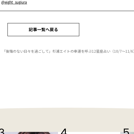
：
@eight_sugiura
記事一覧へ戻る
】「後悔のない日々を過ごして」杉浦エイトの幸運を呼ぶ12星座占い（10/7～11/6