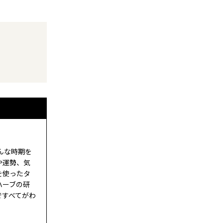
んな時期を
や運勢、気
を使ったタ
ハーブの研
eですべてがわ