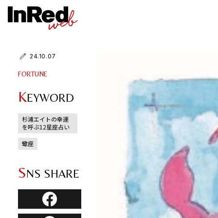
24.10.07
FORTUNE
K
EYWORD
杉浦エイトの幸運
を呼ぶ12星座占い
蠍座
S
NS SHARE