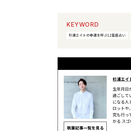
KEYWORD
杉浦エイトの幸運を呼ぶ12星座占い
杉浦エイ
生年月日
過ごして
になる人
ロットや
究も行って
かる ス
執筆記事一覧を見る