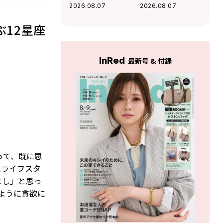
感が高まる」杉浦
好調な運気」杉浦
2026.08.07
2026.08.07
エイトの幸運を呼
エイトの幸運を呼
ぶ12星座占い（8/7
ぶ12星座占い（8/7
12星座
～9/6）
～9/6）
InRed
最新号 & 付録
って、既に思
にライフスタ
よし」と思っ
ように貪欲に