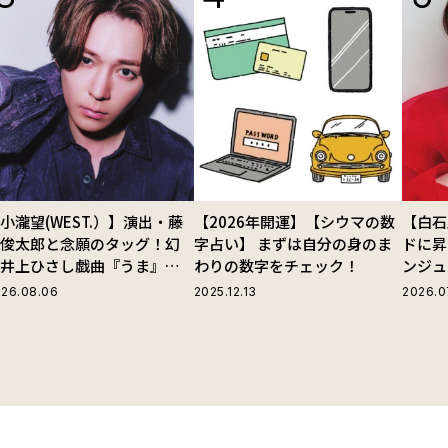
小瀧望(WEST.）】演出・藤
【2026年開運】【シウマの数
【白石
田俊太郎と念願のタッグ！幻
字占い】 まずは自分の身のま
ドに昇
の井上ひさし戯曲『うま』で
わりの数字をチェック！
ンジュ
じる“爽快な悪人”の魅力と
26.08.06
2025.12.13
2026.0
は