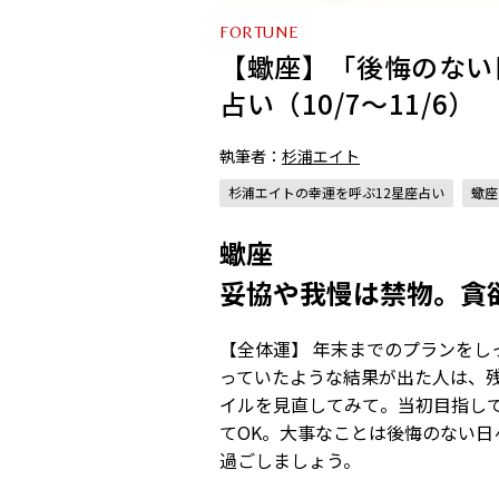
FORTUNE
【蠍座】「後悔のない
占い（10/7～11/6）
執筆者：
杉浦エイト
杉浦エイトの幸運を呼ぶ12星座占い
蠍座
蠍座
妥協や我慢は禁物。貪
【全体運】 年末までのプランをし
っていたような結果が出た人は、
イルを見直してみて。当初目指し
てOK。大事なことは後悔のない
過ごしましょう。