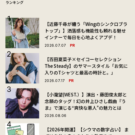
ランキング
【近藤千尋が纏う「Wingのシンクロブラ
トップ」】洒落感も機能性も頼れる魅せ
インナーで毎日を心地よくアプデ！
PR
2026.07.07
【百田夏菜子×セイコーセレクション
The Steady】のサマースタイル「お気に
入りのTシャツと最高の時計と。」
PR
2026.07.17
【小瀧望(WEST.）】演出・藤田俊太郎と
念願のタッグ！幻の井上ひさし戯曲『う
ま』で演じる“爽快な悪人”の魅力とは
2026.08.06
【2026年開運】【シウマの数字占い】 ま