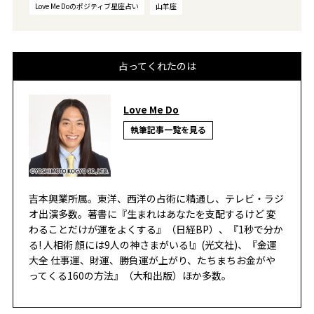
Love Me Doのポジティブ星座占い
山羊座
占ってくれたのは
Love Me Do
執筆記事一覧を見る
吉本興業所属。東洋、西洋の占術に精通し、テレビ・ラジ
オ出演多数。著書に『生まれはあなたを支配するけど 変
わることだけが運をよくする』（日経BP）、『1秒で分か
る! 人相術 顔には9人の神さまがいる!』(光文社)、『金運
大全 仕事運、財運、勝負運が上がり、たちまちお金がや
ってくる160の方法』（大和出版）ほか多数。