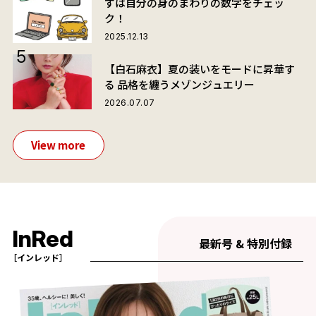
ずは自分の身のまわりの数字をチェッ
ク！
2025.12.13
【白石麻衣】夏の装いをモードに昇華す
る 品格を纏うメゾンジュエリー
2026.07.07
View more
InRed
最新号 & 特別付録
［インレッド］