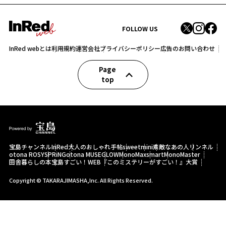
FOLLOW US
InRed webとは
利用規約
運営会社
プライバシーポリシー
広告のお問い合わせ
Page
top
宝島チャンネル
InRed
大人のおしゃれ手帖
sweet
mini
素敵なあの人
リンネル
otona ROSY
SPRiNG
otona MUSE
GLOW
MonoMax
smart
MonoMaster
田舎暮らしの本
宝島すごい！WEB
『このミステリーがすごい！』大賞
Copyright © TAKARAJIMASHA,Inc. All Rights Reserved.