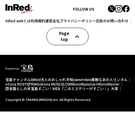
FOLLOW US
InRed webとは
利用規約
運営会社
プライバシーポリシー
広告のお問い合わせ
Page
top
宝島チャンネル
InRed
大人のおしゃれ手帖
sweet
mini
素敵なあの人
リンネル
otona ROSY
SPRiNG
otona MUSE
GLOW
MonoMax
smart
MonoMaster
田舎暮らしの本
宝島すごい！WEB
『このミステリーがすごい！』大賞
Copyright © TAKARAJIMASHA,Inc. All Rights Reserved.