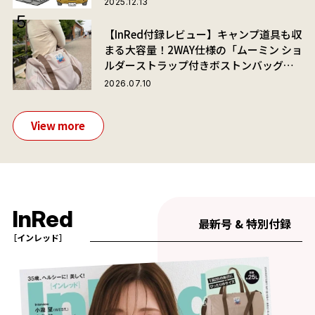
2025.12.13
【InRed付録レビュー】キャンプ道具も収
まる大容量！2WAY仕様の「ムーミン ショ
ルダーストラップ付きボストンバッグ」
が夏旅におすすめな理由
2026.07.10
View more
InRed
最新号 & 特別付録
［インレッド］