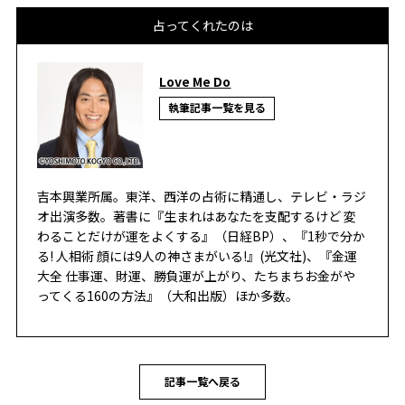
占ってくれたのは
Love Me Do
執筆記事一覧を見る
吉本興業所属。東洋、西洋の占術に精通し、テレビ・ラジ
オ出演多数。著書に『生まれはあなたを支配するけど 変
わることだけが運をよくする』（日経BP）、『1秒で分か
る! 人相術 顔には9人の神さまがいる!』(光文社)、『金運
大全 仕事運、財運、勝負運が上がり、たちまちお金がや
ってくる160の方法』（大和出版）ほか多数。
記事一覧へ戻る