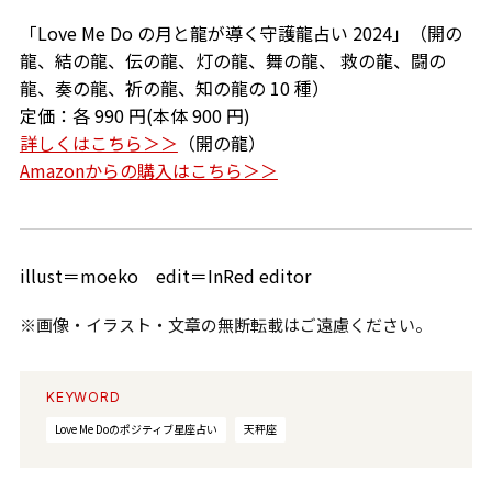
「Love Me Do の月と龍が導く守護龍占い 2024」（開の
龍、結の龍、伝の龍、灯の龍、舞の龍、 救の龍、闘の
龍、奏の龍、祈の龍、知の龍の 10 種）
定価：各 990 円(本体 900 円)
詳しくはこちら＞＞
（開の龍）
Amazonからの購入はこちら＞＞
illust＝moeko edit＝InRed editor
※画像・イラスト・文章の無断転載はご遠慮ください。
KEYWORD
Love Me Doのポジティブ星座占い
天秤座