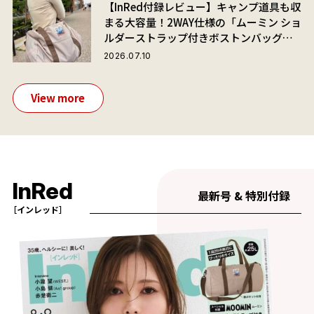
【InRed付録レビュー】キャンプ道具も収
まる大容量！2WAY仕様の「ムーミン ショ
ルダーストラップ付きボストンバッグ」
が夏旅におすすめな理由
2026.07.10
View more
InRed
最新号 & 特別付録
［インレッド］