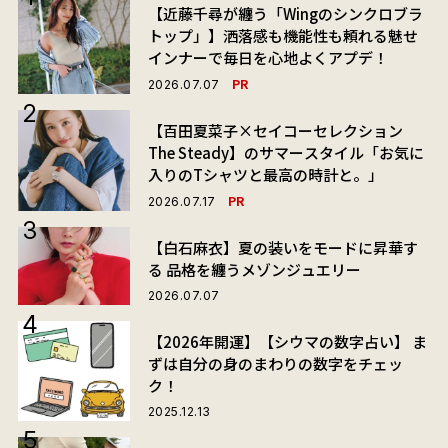
【近藤千尋が纏う「Wingのシンクロブラ
トップ」】洒落感も機能性も頼れる魅せ
インナーで毎日を心地よくアプデ！
PR
2026.07.07
【百田夏菜子×セイコーセレクション
The Steady】のサマースタイル「お気に
入りのTシャツと最高の時計と。」
PR
2026.07.17
【白石麻衣】夏の装いをモードに昇華す
る 品格を纏うメゾンジュエリー
2026.07.07
【2026年開運】【シウマの数字占い】 ま
ずは自分の身のまわりの数字をチェッ
ク！
2025.12.13