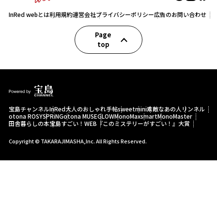
InRed webとは
利用規約
運営会社
プライバシーポリシー
広告のお問い合わせ
Page
top
宝島チャンネル
InRed
大人のおしゃれ手帖
sweet
mini
素敵なあの人
リンネル
otona ROSY
SPRiNG
otona MUSE
GLOW
MonoMax
smart
MonoMaster
田舎暮らしの本
宝島すごい！WEB
『このミステリーがすごい！』大賞
Copyright © TAKARAJIMASHA,Inc. All Rights Reserved.