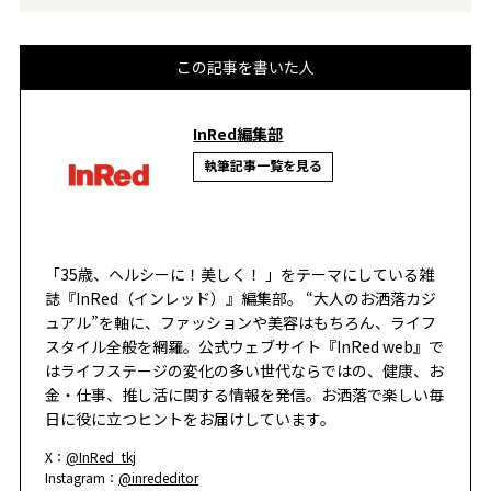
この記事を書いた人
InRed編集部
執筆記事一覧を見る
「35歳、ヘルシーに！美しく！ 」をテーマにしている雑
誌『InRed（インレッド）』編集部。 “大人のお洒落カジ
ュアル”を軸に、ファッションや美容はもちろん、ライフ
スタイル全般を網羅。公式ウェブサイト『InRed web』で
はライフステージの変化の多い世代ならではの、健康、お
金・仕事、推し活に関する情報を発信。お洒落で楽しい毎
日に役に立つヒントをお届けしています。
X：
@InRed_tkj
Instagram：
@inrededitor