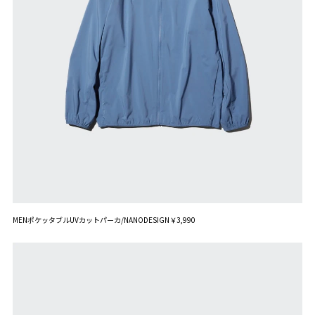
MENポケッタブルUVカットパーカ/NANODESIGN￥3,990