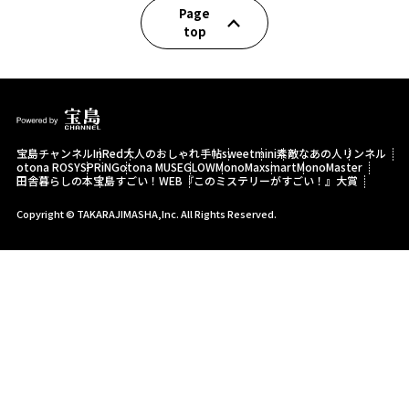
Page
top
宝島チャンネル
InRed
大人のおしゃれ手帖
sweet
mini
素敵なあの人
リンネル
otona ROSY
SPRiNG
otona MUSE
GLOW
MonoMax
smart
MonoMaster
田舎暮らしの本
宝島すごい！WEB
『このミステリーがすごい！』大賞
Copyright © TAKARAJIMASHA,Inc. All Rights Reserved.