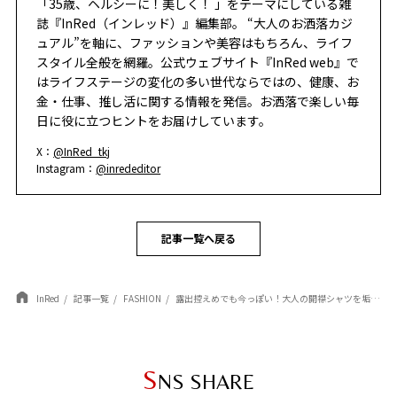
「35歳、ヘルシーに！美しく！ 」をテーマにしている雑
誌『InRed（インレッド）』編集部。 “大人のお洒落カジ
ュアル”を軸に、ファッションや美容はもちろん、ライフ
スタイル全般を網羅。公式ウェブサイト『InRed web』で
はライフステージの変化の多い世代ならではの、健康、お
金・仕事、推し活に関する情報を発信。お洒落で楽しい毎
日に役に立つヒントをお届けしています。
X：
@InRed_tkj
Instagram：
@inrededitor
記事一覧へ戻る
InRed
記事一覧
FASHION
露出控えめでも今っぽい！大人の開襟シャツを垢抜けさせる「ヘルシーなアメスリインナー」の選び方
S
NS SHARE