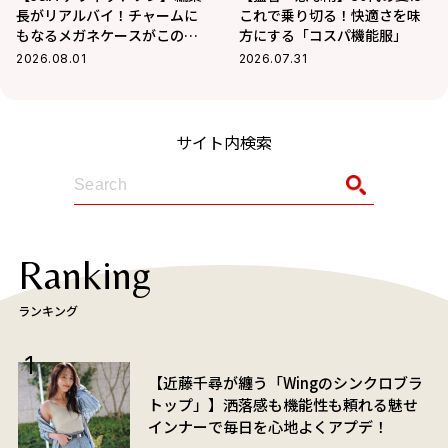
長がリアルバイ！チャームに
これで乗り切る！快適さを味
もなるメガネケースがこの夏
方にする「コスパ機能服」
大活躍の予感
2026.08.01
2026.07.31
サイト内検索
Ranking
ランキング
【近藤千尋が纏う「Wingのシンクロブラ
トップ」】洒落感も機能性も頼れる魅せ
インナーで毎日を心地よくアプデ！