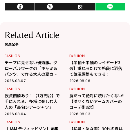
Related Article
関連記事
FASHION
FASHION
チープに見せない優秀服。グ
【半袖＋半袖のレイヤード3
ローバルワークの「キャミ＆
選】重ねるだけで格段に洒落
パンツ」で作る大人の夏カジ
て気温調整もできる！
ュアル
2026.08.07
2026.08.06
FASHION
FASHION
投資価値あり！【1万円台】で
腕だって絶対に焼けたくない!!
手に入れる、多様に楽しむ大
【ダサくないアームカバーの
人の「最旬シアーシャツ」
コーデ術3選】
2026.08.04
2026.08.03
FASHION
FASHION
【J&M デヴィッドソン】編集
【猛暑・急な雨】30代の夏は