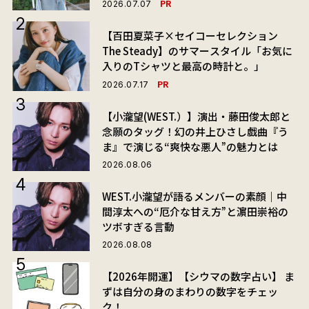
PR
2026.07.07
【百田夏菜子×セイコーセレクション
The Steady】のサマースタイル「お気に
入りのTシャツと最高の時計と。」
PR
2026.07.17
【小瀧望(WEST.）】演出・藤田俊太郎と
念願のタッグ！幻の井上ひさし戯曲『う
ま』で演じる“爽快な悪人”の魅力とは
2026.08.06
WEST.小瀧望が語るメンバーの素顔｜中
間淳太への“厄介な甘え方”と濵田崇裕の
ツボすぎる言動
2026.08.08
【2026年開運】【シウマの数字占い】 ま
ずは自分の身のまわりの数字をチェッ
ク！