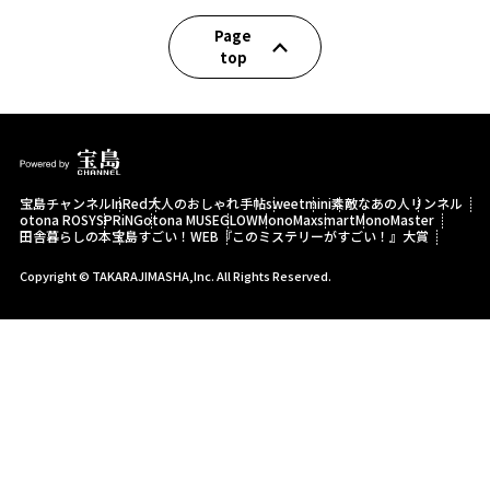
Page
top
宝島チャンネル
InRed
大人のおしゃれ手帖
sweet
mini
素敵なあの人
リンネル
otona ROSY
SPRiNG
otona MUSE
GLOW
MonoMax
smart
MonoMaster
田舎暮らしの本
宝島すごい！WEB
『このミステリーがすごい！』大賞
Copyright © TAKARAJIMASHA,Inc. All Rights Reserved.