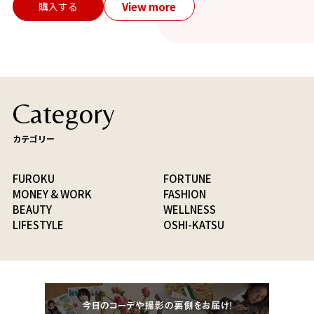
View more
購入する
Category
カテゴリー
FUROKU
FORTUNE
MONEY & WORK
FASHION
BEAUTY
WELLNESS
LIFESTYLE
OSHI-KATSU