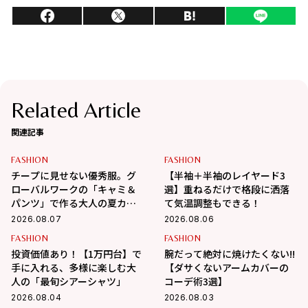
Related Article
関連記事
FASHION
FASHION
チープに見せない優秀服。グ
【半袖＋半袖のレイヤード3
ローバルワークの「キャミ＆
選】重ねるだけで格段に洒落
パンツ」で作る大人の夏カジ
て気温調整もできる！
ュアル
2026.08.07
2026.08.06
FASHION
FASHION
投資価値あり！【1万円台】で
腕だって絶対に焼けたくない!!
手に入れる、多様に楽しむ大
【ダサくないアームカバーの
人の「最旬シアーシャツ」
コーデ術3選】
2026.08.04
2026.08.03