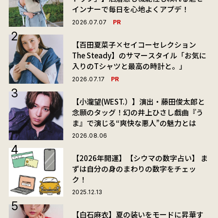
インナーで毎日を心地よくアプデ！
PR
2026.07.07
【百田夏菜子×セイコーセレクション
The Steady】のサマースタイル「お気に
入りのTシャツと最高の時計と。」
PR
2026.07.17
【小瀧望(WEST.）】演出・藤田俊太郎と
念願のタッグ！幻の井上ひさし戯曲『う
ま』で演じる“爽快な悪人”の魅力とは
2026.08.06
【2026年開運】【シウマの数字占い】 ま
ずは自分の身のまわりの数字をチェッ
ク！
2025.12.13
【白石麻衣】夏の装いをモードに昇華す