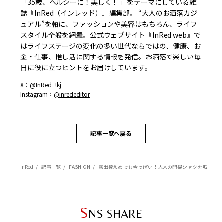
「35歳、ヘルシーに！美しく！ 」をテーマにしている雑
誌『InRed（インレッド）』編集部。 “大人のお洒落カジ
ュアル”を軸に、ファッションや美容はもちろん、ライフ
スタイル全般を網羅。公式ウェブサイト『InRed web』で
はライフステージの変化の多い世代ならではの、健康、お
金・仕事、推し活に関する情報を発信。お洒落で楽しい毎
日に役に立つヒントをお届けしています。
X：
@InRed_tkj
Instagram：
@inrededitor
記事一覧へ戻る
InRed
記事一覧
FASHION
露出控えめでも今っぽい！大人の開襟シャツを垢抜けさせる「ヘルシーなアメスリインナー」の選び方
S
NS SHARE