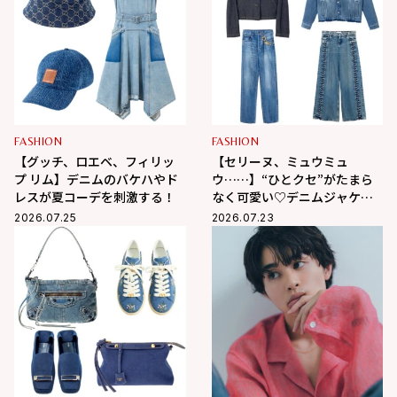
FASHION
FASHION
【グッチ、ロエベ、フィリッ
【セリーヌ、ミュウミュ
プ リム】デニムのバケハやド
ウ……】“ひとクセ”がたまら
レスが夏コーデを刺激する！
なく可愛い♡デニムジャケッ
ト&パンツ
2026.07.25
2026.07.23