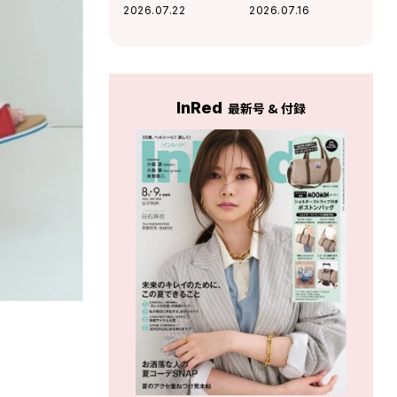
グはカジュアルと
うれしい」Da-iCE
2026.07.22
2026.07.16
上品のバランスが
和田颯とは古着屋
最高！
へ！華麗な交友関
係に迫る
InRed
最新号 & 付録