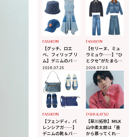
佐野晶哉」プライ
上ひさし戯曲『う
ベートな交友録を
ま』で演じる“爽快
告白
な悪人”の魅力とは
FASHION
FASHION
【グッチ、ロエ
【セリーヌ、ミュ
ベ、フィリップ リ
ウミュウ……】“ひ
ム】デニムのバケ
とクセ”がたまらな
ハやドレスが夏コ
く可愛い♡デニム
2026.07.25
2026.07.23
ーデを刺激する！
ジャケット&パンツ
FASHION
OSHI-KATSU
【フェンディ、バ
【草川拓弥】M!LK
レンシアガ……】
山中柔太朗は「昔
デニムの靴＆バッ
から慕ってくれて