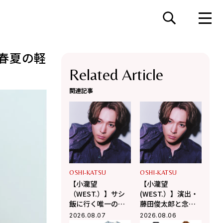
春夏の軽
Related Article
関連記事
OSHI-KATSU
OSHI-KATSU
【小瀧望
【小瀧望
（WEST.）】サシ
(WEST.）】演出・
飯に行く唯一の後
藤田俊太郎と念願
輩は「Aぇ! group
のタッグ！幻の井
2026.08.07
2026.08.06