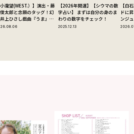
小瀧望(WEST.）】演出・藤
【2026年開運】【シウマの数
【白石
田俊太郎と念願のタッグ！幻
字占い】 まずは自分の身のま
ドに昇
の井上ひさし戯曲『うま』で
わりの数字をチェック！
ンジュ
じる“爽快な悪人”の魅力と
26.08.06
2025.12.13
2026.0
は