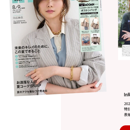
In
20
特
表