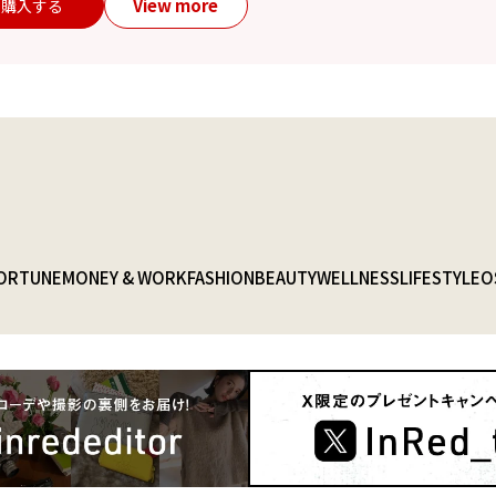
View more
購入する
ORTUNE
MONEY & WORK
FASHION
BEAUTY
WELLNESS
LIFESTYLE
O