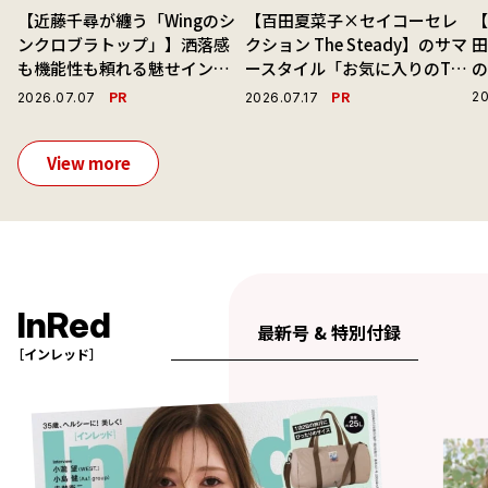
【近藤千尋が纏う「Wingのシ
【百田夏菜子×セイコーセレ
【
ンクロブラトップ」】洒落感
クション The Steady】のサマ
も機能性も頼れる魅せインナ
ースタイル「お気に入りのTシ
ーで毎日を心地よくアプデ！
ャツと最高の時計と。」
演
PR
PR
20
2026.07.07
2026.07.17
View more
InRed
最新号 & 特別付録
［インレッド］