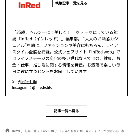
執筆記事一覧を見る
「35歳、ヘルシーに！美しく！ 」をテーマにしている雑
誌『InRed（インレッド）』編集部。 “大人のお洒落カジ
ュアル”を軸に、ファッションや美容はもちろん、ライフ
スタイル全般を網羅。公式ウェブサイト『InRed web』で
はライフステージの変化の多い世代ならではの、健康、お
金・仕事、推し活に関する情報を発信。お洒落で楽しい毎
日に役に立つヒントをお届けしています。
X：
@InRed_tkj
Instagram：
@inrededitor
記事一覧へ戻る
InRed
記事一覧
FASHION
「去年の服が新鮮に見える」プロが予測する、春夏ファッションを格上げするレースの魔法