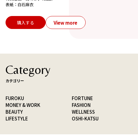
表紙：白石麻衣
View more
購入する
Category
カテゴリー
FUROKU
FORTUNE
MONEY & WORK
FASHION
BEAUTY
WELLNESS
LIFESTYLE
OSHI-KATSU