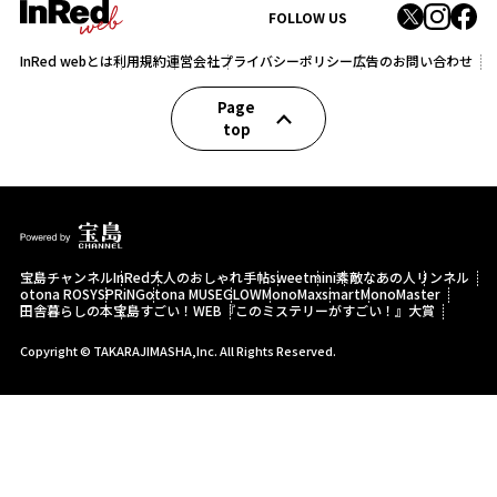
FOLLOW US
InRed webとは
利用規約
運営会社
プライバシーポリシー
広告のお問い合わせ
Page
top
宝島チャンネル
InRed
大人のおしゃれ手帖
sweet
mini
素敵なあの人
リンネル
otona ROSY
SPRiNG
otona MUSE
GLOW
MonoMax
smart
MonoMaster
田舎暮らしの本
宝島すごい！WEB
『このミステリーがすごい！』大賞
Copyright © TAKARAJIMASHA,Inc. All Rights Reserved.