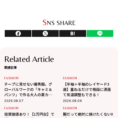
S
NS SHARE
Related Article
関連記事
FASHION
FASHION
チープに見せない優秀服。グ
【半袖＋半袖のレイヤード3
ローバルワークの「キャミ＆
選】重ねるだけで格段に洒落
パンツ」で作る大人の夏カジ
て気温調整もできる！
ュアル
2026.08.07
2026.08.06
FASHION
FASHION
投資価値あり！【1万円台】で
腕だって絶対に焼けたくない!!