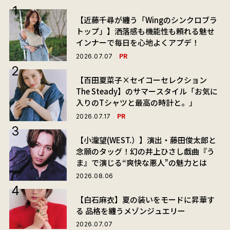
【近藤千尋が纏う「Wingのシンクロブラ
トップ」】洒落感も機能性も頼れる魅せ
インナーで毎日を心地よくアプデ！
PR
2026.07.07
【百田夏菜子×セイコーセレクション
The Steady】のサマースタイル「お気に
入りのTシャツと最高の時計と。」
PR
2026.07.17
【小瀧望(WEST.）】演出・藤田俊太郎と
念願のタッグ！幻の井上ひさし戯曲『う
ま』で演じる“爽快な悪人”の魅力とは
2026.08.06
【白石麻衣】夏の装いをモードに昇華す
る 品格を纏うメゾンジュエリー
2026.07.07