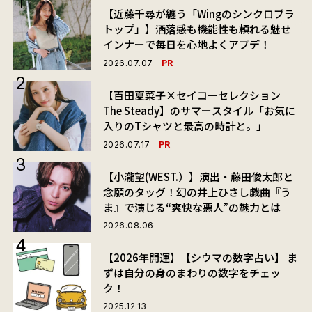
【近藤千尋が纏う「Wingのシンクロブラ
トップ」】洒落感も機能性も頼れる魅せ
インナーで毎日を心地よくアプデ！
PR
2026.07.07
【百田夏菜子×セイコーセレクション
The Steady】のサマースタイル「お気に
入りのTシャツと最高の時計と。」
PR
2026.07.17
【小瀧望(WEST.）】演出・藤田俊太郎と
念願のタッグ！幻の井上ひさし戯曲『う
ま』で演じる“爽快な悪人”の魅力とは
2026.08.06
【2026年開運】【シウマの数字占い】 ま
ずは自分の身のまわりの数字をチェッ
ク！
2025.12.13