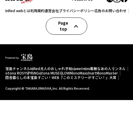
InRed webとは
利用規約
運営会社
プライバシーポリシー
広告のお問い合わせ
Page
top
宝島チャンネル
InRed
大人のおしゃれ手帖
sweet
mini
素敵なあの人
リンネル
otona ROSY
SPRiNG
otona MUSE
GLOW
MonoMax
smart
MonoMaster
田舎暮らしの本
宝島すごい！WEB
『このミステリーがすごい！』大賞
Copyright © TAKARAJIMASHA,Inc. All Rights Reserved.