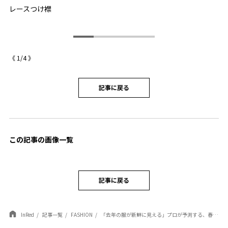
時
レースつけ襟
セ
ャ
《
1
/
4
》
記事に戻る
この記事の画像一覧
記事に戻る
InRed
記事一覧
FASHION
「去年の服が新鮮に見える」プロが予測する、春夏ファッションを格上げするレースの魔法