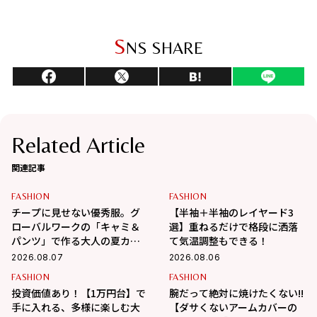
S
NS SHARE
Related Article
関連記事
FASHION
FASHION
チープに見せない優秀服。グ
【半袖＋半袖のレイヤード3
ローバルワークの「キャミ＆
選】重ねるだけで格段に洒落
パンツ」で作る大人の夏カジ
て気温調整もできる！
ュアル
2026.08.07
2026.08.06
FASHION
FASHION
投資価値あり！【1万円台】で
腕だって絶対に焼けたくない!!
手に入れる、多様に楽しむ大
【ダサくないアームカバーの