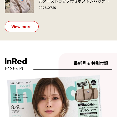
ルダーストラップ付きボストンバッグ」
が夏旅におすすめな理由
2026.07.10
View more
InRed
最新号 & 特別付録
［インレッド］