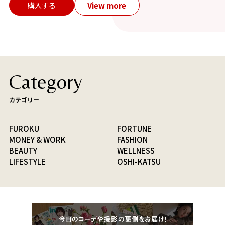
View more
購入する
Category
カテゴリー
FUROKU
FORTUNE
MONEY & WORK
FASHION
BEAUTY
WELLNESS
LIFESTYLE
OSHI-KATSU