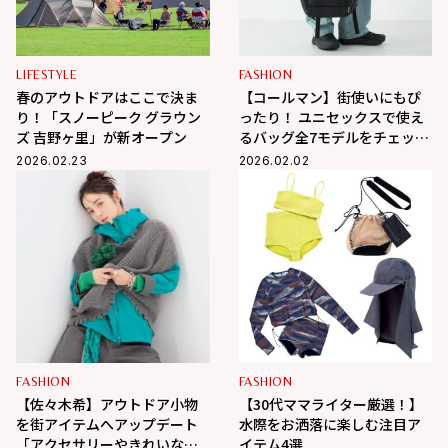
LIFESTYLE
FASHION
春のアウトドアはここで決ま
【コールマン】街使いにもぴ
り！「スノーピーク グラウン
ったり！ ユニセックスで使え
ズ 吉野ヶ里」が新オープン
るバッグ全7モデルをチェッ
ク！
2026.02.23
2026.02.02
FASHION
FASHION
【佐々木希】アウトドア小物
【30代ママライター厳選！】
を街アイテムへアップデート
水際をお洒落に楽しむ注目ア
「アクセサリーやきれいな色
イテム4選