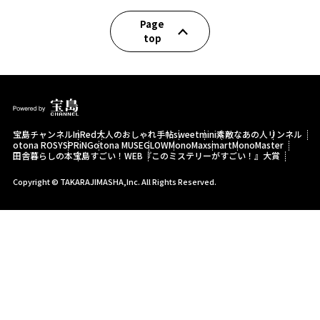
Page
top
宝島チャンネル
InRed
大人のおしゃれ手帖
sweet
mini
素敵なあの人
リンネル
otona ROSY
SPRiNG
otona MUSE
GLOW
MonoMax
smart
MonoMaster
田舎暮らしの本
宝島すごい！WEB
『このミステリーがすごい！』大賞
Copyright © TAKARAJIMASHA,Inc. All Rights Reserved.