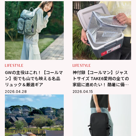
LIFESTYLE
LIFESTYLE
GWの主役はこれ！【コールマ
神付録【コールマン】ジャス
ン】街でも山でも映える名品
トサイズ TAKE6愛用の全ての
リュック＆厳選ギア
家庭に進めたい！ 酷暑に備え
る！【インレッド６月号】
2026.04.28
2026.04.15