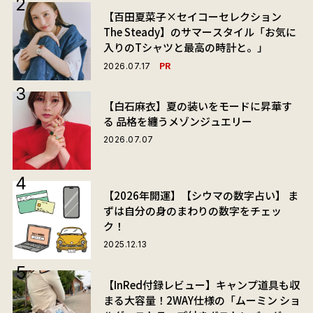
【百田夏菜子×セイコーセレクション
The Steady】のサマースタイル「お気に
入りのTシャツと最高の時計と。」
PR
2026.07.17
【白石麻衣】夏の装いをモードに昇華す
る 品格を纏うメゾンジュエリー
2026.07.07
【2026年開運】【シウマの数字占い】 ま
ずは自分の身のまわりの数字をチェッ
ク！
2025.12.13
【InRed付録レビュー】キャンプ道具も収
まる大容量！2WAY仕様の「ムーミン ショ