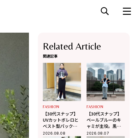
Related Article
関連記事
FASHION
FASHION
【30代スナップ】
【30代スナップ】
UVカットボレロと
ペールブルーのキ
ベスト型パックを
ャミが主役。黒多
レイヤード！
めでスタイリング
2026.08.08
2026.08.07