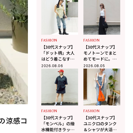
「ザ・ノース・フ
したモードカジュ
ェイス」で作る大
アル
人カジュアル
FASHION
FASHION
【30代スナップ】
【30代スナップ】
「ドット柄」大人
モノトーンでまと
はどう着こなす？
めてモードに。適
黒の小物使いで辛
度な肌見せで軽や
2026.08.06
2026.08.05
口に引き締めるバ
かに魅せる夏スタ
ランス学
イル
FASHION
FASHION
【30代スナップ】
【30代スナップ】
の涼感コ
「モンベル」の撥
ユニクロのタンク
水機能付きラップ
＆シャツが大活