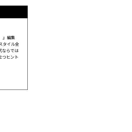
ド）』編集
スタイル全
代ならでは
立つヒント