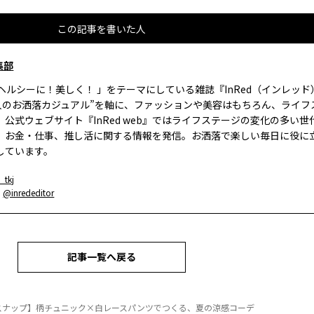
この記事を書いた人
集部
、ヘルシーに！美しく！ 」をテーマにしている雑誌『InRed（インレッ
大人のお洒落カジュアル”を軸に、ファッションや美容はもちろん、ライフ
。公式ウェブサイト『InRed web』ではライフステージの変化の多い世
、お金・仕事、推し活に関する情報を発信。お洒落で楽しい毎日に役に
しています。
_tkj
：
@inrededitor
記事一覧へ戻る
スナップ】柄チュニック×白レースパンツでつくる、夏の涼感コーデ