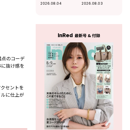
ショーツが主役！
躍！ デニムオーバ
2026.08.04
2026.08.03
レジャーにも最適
ーオールでラフに
なアクティブコー
まとめた真夏コー
デ
デ
InRed
最新号 & 付録
満点のコーデ
体に抜け感を
アクセントを
イルに仕上が