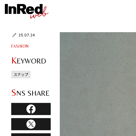
25.07.24
FASHION
K
EYWORD
スナップ
S
NS SHARE