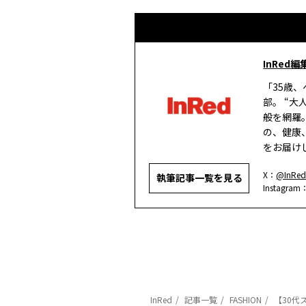
InRed編
「35歳
部。 “
般を網羅
の、健康
をお届け
X：
@InRed
執筆記事一覧を見る
Instagram
InRed
記事一覧
FASHION
【30代