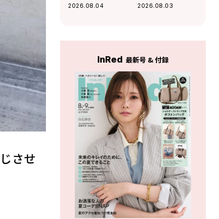
ショーツが主役！
躍！ デニムオーバ
2026.08.04
2026.08.03
レジャーにも最適
ーオールでラフに
なアクティブコー
まとめた真夏コー
デ
デ
InRed
最新号 & 付録
感じさせ