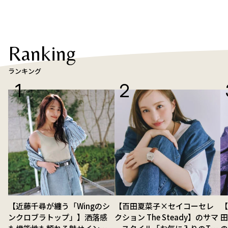
Ranking
ランキング
【近藤千尋が纏う「Wingのシ
【百田夏菜子×セイコーセレ
【
ンクロブラトップ」】洒落感
クション The Steady】のサマ