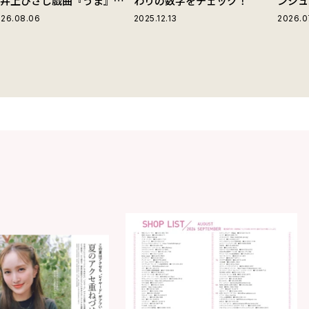
の井上ひさし戯曲『うま』で
わりの数字をチェック！
ンジュ
じる“爽快な悪人”の魅力と
26.08.06
2025.12.13
2026.0
は