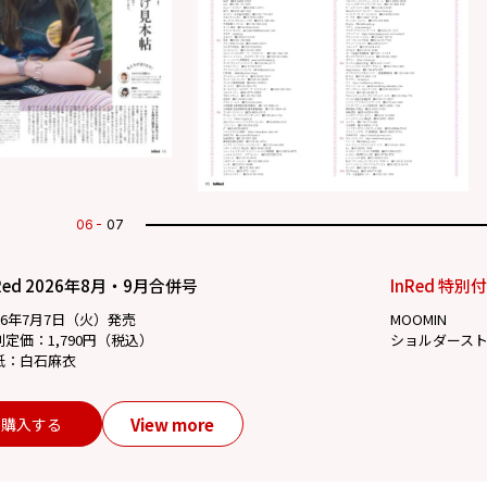
07
07
Red 2026年8月・9月合併号
InRed 特別
26年7月7日（火）発売
MOOMIN
別定価：1,790円（税込）
ショルダース
紙：白石麻衣
View more
購入する