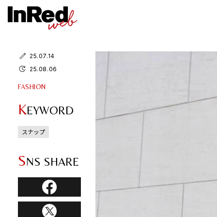
25.07.14
25.08.06
FASHION
K
EYWORD
スナップ
S
NS SHARE