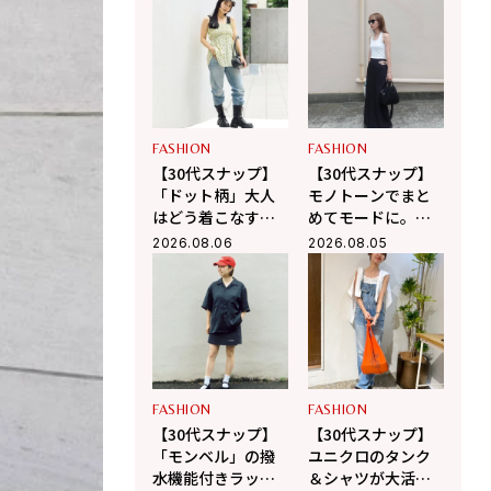
「ザ・ノース・フ
したモードカジュ
ェイス」で作る大
アル
人カジュアル
FASHION
FASHION
【30代スナップ】
【30代スナップ】
「ドット柄」大人
モノトーンでまと
はどう着こなす？
めてモードに。適
黒の小物使いで辛
度な肌見せで軽や
2026.08.06
2026.08.05
口に引き締めるバ
かに魅せる夏スタ
ランス学
イル
FASHION
FASHION
【30代スナップ】
【30代スナップ】
「モンベル」の撥
ユニクロのタンク
水機能付きラップ
＆シャツが大活