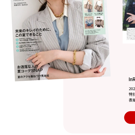
In
20
特
表