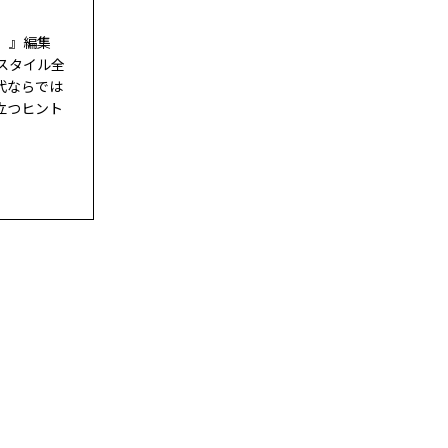
ド）』編集
スタイル全
代ならでは
立つヒント