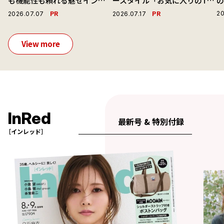
も機能性も頼れる魅せインナ
ースタイル「お気に入りのTシ
ーで毎日を心地よくアプデ！
ャツと最高の時計と。」
演
PR
PR
20
2026.07.07
2026.07.17
View more
InRed
最新号 & 特別付録
［インレッド］