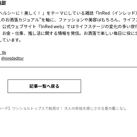
集部
、ヘルシーに！美しく！ 」をテーマにしている雑誌『InRed（インレッ
大人のお洒落カジュアル”を軸に、ファッションや美容はもちろん、ライフ
。公式ウェブサイト『InRed web』ではライフステージの変化の多い世
、お金・仕事、推し活に関する情報を発信。お洒落で楽しい毎日に役に
しています。
_tkj
：
@inrededitor
記事一覧へ戻る
コーデ】ワンショルトップスで肌見せ！ 大人の余裕を感じさせる夏の着こなし