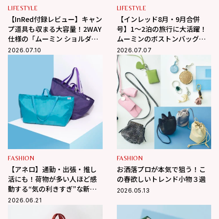
LIFESTYLE
LIFESTYLE
【InRed付録レビュー】キャン
【インレッド8月・9月合併
プ道具も収まる大容量！2WAY
号】1〜2泊の旅行に大活躍！
仕様の「ムーミン ショルダー
ムーミンのボストンバッグ付
ストラップ付きボストンバッ
録
2026.07.10
2026.07.07
グ」が夏旅におすすめな理由
FASHION
FASHION
【アネロ】通勤・出張・推し
お洒落プロが本気で狙う！こ
活にも！荷物が多い人ほど感
の春欲しいトレンド小物３選
動する“気の利きすぎ”な新作
2026.05.13
大容量バッグが凄すぎる
2026.06.21