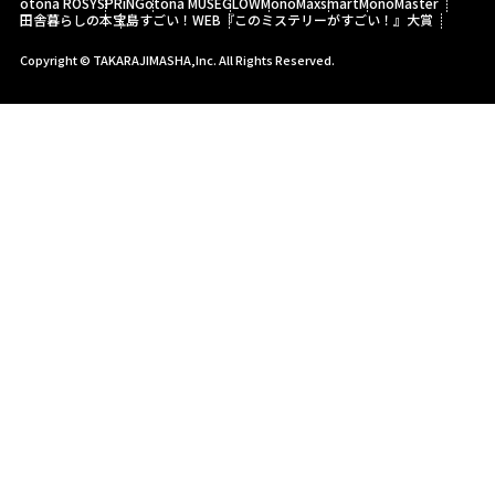
otona ROSY
SPRiNG
otona MUSE
GLOW
MonoMax
smart
MonoMaster
田舎暮らしの本
宝島すごい！WEB
『このミステリーがすごい！』大賞
Copyright © TAKARAJIMASHA,Inc. All Rights Reserved.