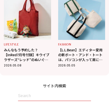
LIFESTYLE
FASHION
みんなもう予約した？
【L.L.Bean】エディター愛用
【InRed7月号付録】キウイブ
の新ボート・アンド・トート
ラザーズ“レッド”のぬいぐる
は、パソコンが入って肩にか
みエコバッグが可愛すぎる♡
けられる秀逸設計！
2026.05.08
2026.05.05
サイト内検索