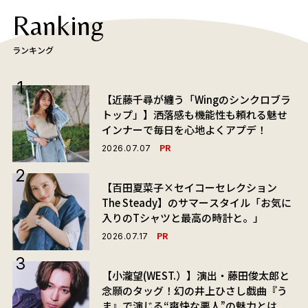
Ranking
ランキング
【近藤千尋が纏う「Wingのシンクロブラ
トップ」】洒落感も機能性も頼れる魅せ
インナーで毎日を心地よくアプデ！
PR
2026.07.07
【百田夏菜子×セイコーセレクション
The Steady】のサマースタイル「お気に
入りのTシャツと最高の時計と。」
PR
2026.07.17
【小瀧望(WEST.）】演出・藤田俊太郎と
念願のタッグ！幻の井上ひさし戯曲『う
ま』で演じる“爽快な悪人”の魅力とは