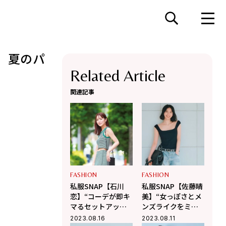
、夏のパ
Related Article
関連記事
FASHION
FASHION
私服SNAP【石川
私服SNAP【佐藤晴
恋】“コーデが即キ
美】“女っぽさとメ
マるセットアップ
ンズライクをミッ
に夢中♡”
クス！”
2023.08.16
2023.08.11