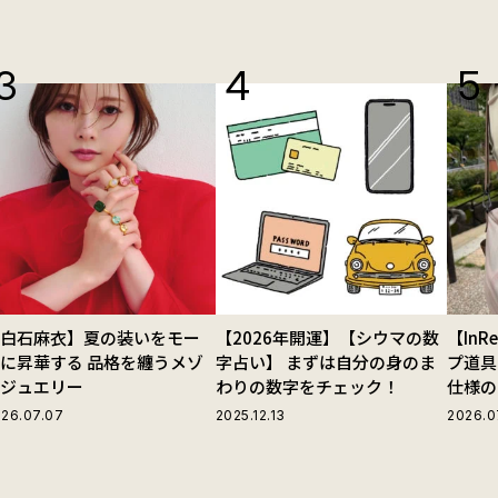
【白石麻衣】夏の装いをモー
【2026年開運】【シウマの数
【In
に昇華する 品格を纏うメゾ
字占い】 まずは自分の身のま
プ道具
ンジュエリー
わりの数字をチェック！
仕様の
ストラ
26.07.07
2025.12.13
2026.0
グ」が