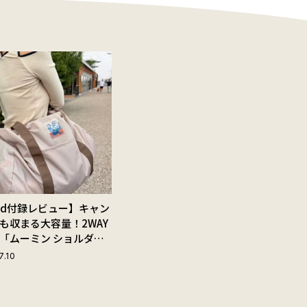
Red付録レビュー】キャン
も収まる大容量！2WAY
「ムーミン ショルダー
ップ付きボストンバッ
7.10
夏旅におすすめな理由