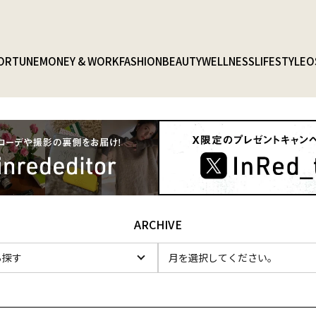
ORTUNE
MONEY & WORK
FASHION
BEAUTY
WELLNESS
LIFESTYLE
O
ARCHIVE