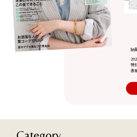
In
20
特
表
Category