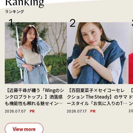
Ranking
ランキング
【近藤千尋が纏う「Wingのシ
【百田夏菜子×セイコーセレ
ンクロブラトップ」】洒落感
クション The Steady】のサマ
ド
も機能性も頼れる魅せインナ
ースタイル「お気に入りのTシ
ーで毎日を心地よくアプデ！
ャツと最高の時計と。」
PR
PR
20
2026.07.07
2026.07.17
View more