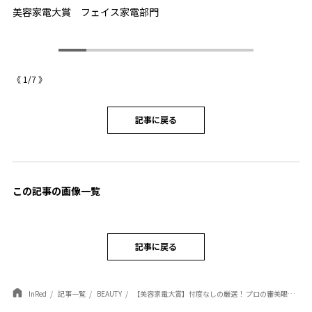
美容家電大賞 フェイス家電部門
パ
S
《
1
/
7
》
記事に戻る
この記事の画像一覧
記事に戻る
InRed
記事一覧
BEAUTY
【美容家電大賞】忖度なしの厳選！ プロの審美眼を突破した、投資価値ある「美顔器」5選