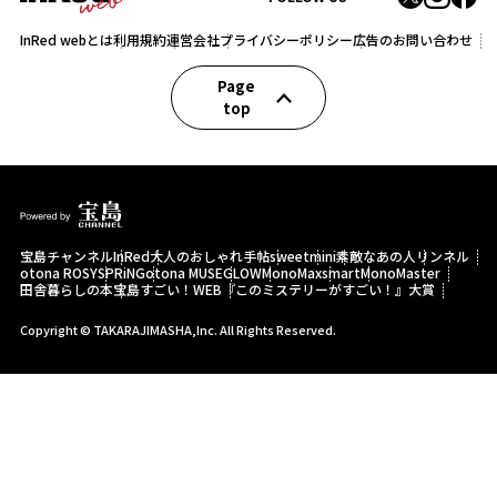
InRed webとは
利用規約
運営会社
プライバシーポリシー
広告のお問い合わせ
Page
top
宝島チャンネル
InRed
大人のおしゃれ手帖
sweet
mini
素敵なあの人
リンネル
otona ROSY
SPRiNG
otona MUSE
GLOW
MonoMax
smart
MonoMaster
田舎暮らしの本
宝島すごい！WEB
『このミステリーがすごい！』大賞
Copyright © TAKARAJIMASHA,Inc. All Rights Reserved.