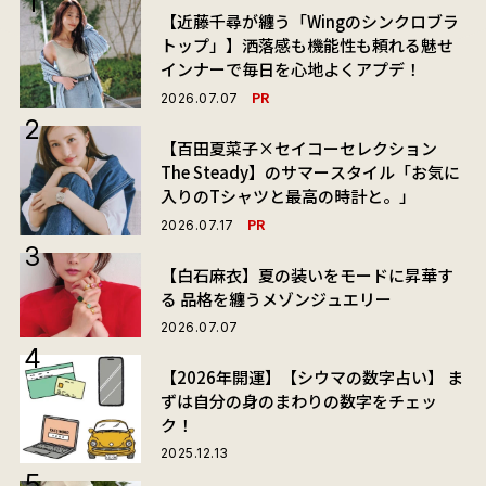
【近藤千尋が纏う「Wingのシンクロブラ
トップ」】洒落感も機能性も頼れる魅せ
インナーで毎日を心地よくアプデ！
PR
2026.07.07
【百田夏菜子×セイコーセレクション
The Steady】のサマースタイル「お気に
入りのTシャツと最高の時計と。」
PR
2026.07.17
【白石麻衣】夏の装いをモードに昇華す
る 品格を纏うメゾンジュエリー
2026.07.07
【2026年開運】【シウマの数字占い】 ま
ずは自分の身のまわりの数字をチェッ
ク！
2025.12.13