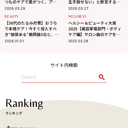
つものケアで差がつく、プロ
生手放せない」と断言する超
が選ぶ美髪を育む名品リスト
名品3品
2026.03.29
2026.03.27
BEAUTY
WELLNESS
【30代のたるみ対策】おうち
ヘルシー＆ビューティ大賞
で本格ケア！今すぐ投入すべ
2025【美容家電部門・ボディ
き“価値ある”美顔器3台と、失
ケア編】サロン級のケアを叶
敗しない選び方
える！シェイプアップ大賞、
2026.01.01
2025.03.28
脱毛器大賞
サイト内検索
Ranking
ランキング