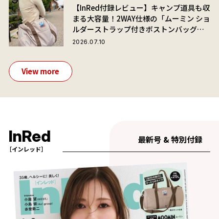
【InRed付録レビュー】キャンプ道具も収
まる大容量！2WAY仕様の「ムーミン ショ
ルダーストラップ付きボストンバッグ」
が夏旅におすすめな理由
2026.07.10
View more
InRed
最新号 & 特別付録
［インレッド］