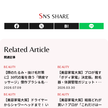
S
NS SHARE
Related Article
関連記事
BEAUTY
BEAUTY
【顔のたるみ・抜け毛対策
【美容家電大賞】プロが推す
に】30代の髪を救う「頭皮マ
「ボディ家電」決定版。脱毛
ッサージ」傑作ブラシ＆名品
器・体調管理ガジェット・シ
家電
ェイプアップ…etcの各1位を
2026.07.09
2026.03.30
発表！
BEAUTY
BEAUTY
【美容家電大賞】ドライヤー
【美容家電大賞】結局どれが
からシャワーヘッドまで！ い
買い？プロが「これだけは一