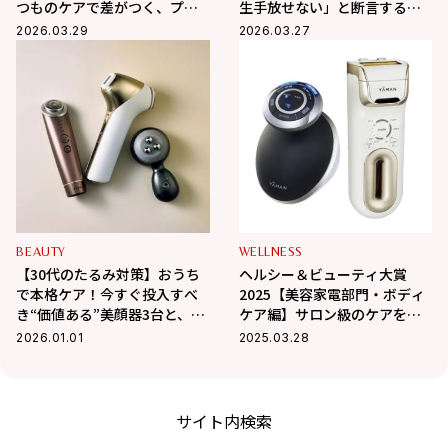
つものケアで差がつく、プロ
生手放せない」と断言する超
が選ぶ美髪を育む名品リスト
名品3品
2026.03.29
2026.03.27
BEAUTY
WELLNESS
【30代のたるみ対策】おうち
ヘルシー＆ビューティ大賞
で本格ケア！今すぐ投入すべ
2025【美容家電部門・ボディ
き“価値ある”美顔器3台と、失
ケア編】サロン級のケアを叶
敗しない選び方
える！シェイプアップ大賞、
2026.01.01
2025.03.28
脱毛器大賞
サイト内検索