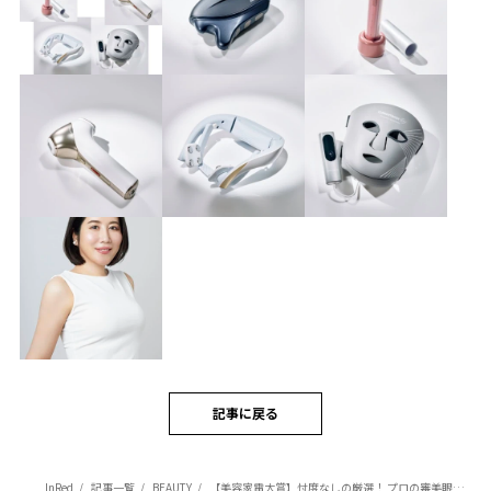
記事に戻る
InRed
記事一覧
BEAUTY
【美容家電大賞】忖度なしの厳選！ プロの審美眼を突破した、投資価値ある「美顔器」5選