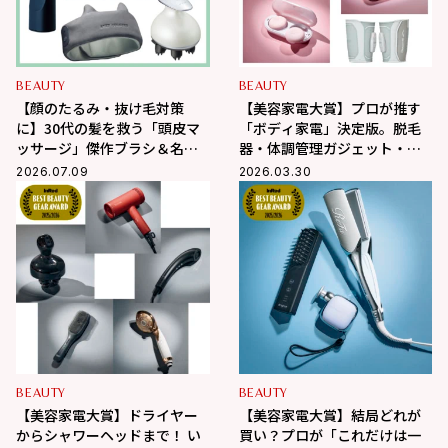
BEAUTY
BEAUTY
【顔のたるみ・抜け毛対策
【美容家電大賞】プロが推す
に】30代の髪を救う「頭皮マ
「ボディ家電」決定版。脱毛
ッサージ」傑作ブラシ＆名品
器・体調管理ガジェット・シ
家電
ェイプアップ…etcの各1位を
2026.07.09
2026.03.30
発表！
BEAUTY
BEAUTY
【美容家電大賞】ドライヤー
【美容家電大賞】結局どれが
からシャワーヘッドまで！ い
買い？プロが「これだけは一