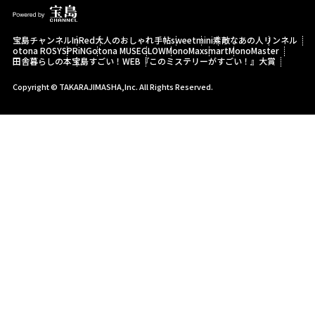
宝島チャンネル
InRed
大人のおしゃれ手帖
sweet
mini
素敵なあの人
リンネル
otona ROSY
SPRiNG
otona MUSE
GLOW
MonoMax
smart
MonoMaster
田舎暮らしの本
宝島すごい！WEB
『このミステリーがすごい！』大賞
Copyright © TAKARAJIMASHA,Inc. All Rights Reserved.