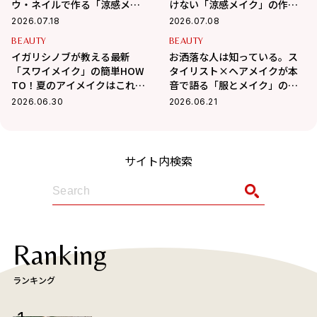
ウ・ネイルで作る「涼感メイ
けない「涼感メイク」の作り
ク」
方
2026.07.18
2026.07.08
BEAUTY
BEAUTY
イガリシノブが教える最新
お洒落な人は知っている。ス
「スワイメイク」の簡単HOW
タイリスト×ヘアメイクが本
TO！夏のアイメイクはこれで
音で語る「服とメイク」の法
決まり！
則
2026.06.30
2026.06.21
サイト内検索
Ranking
ランキング