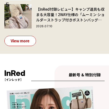
【InRed付録レビュー】キャンプ道具も収
まる大容量！2WAY仕様の「ムーミン ショ
ルダーストラップ付きボストンバッグ」
が夏旅におすすめな理由
2026.07.10
View more
InRed
最新号 & 特別付録
［インレッド］