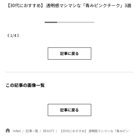
【30代におすすめ】 透明感マシマシな「青みピンクチーク」3選
ア
《
1
/
4
》
記事に戻る
この記事の画像一覧
記事に戻る
InRed
記事一覧
BEAUTY
【30代におすすめ】 透明感マシマシな「青みピンクチーク」3選［アディクション、ジルスチュアート、エレガンス］