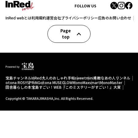
FOLLOW US
InRed webとは
利用規約
運営会社
プライバシーポリシー
広告のお問い合わせ
Page
top
宝島チャンネル
InRed
大人のおしゃれ手帖
sweet
mini
素敵なあの人
リンネル
otona ROSY
SPRiNG
otona MUSE
GLOW
MonoMax
smart
MonoMaster
田舎暮らしの本
宝島すごい！WEB
『このミステリーがすごい！』大賞
Copyright © TAKARAJIMASHA,Inc. All Rights Reserved.