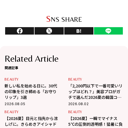
S
NS SHARE
Related Article
関連記事
BEAUTY
BEAUTY
新しい私を始める日に。30代
「2,200円以下で一番可愛いリ
の印象を引き締める「お守り
ップはどれ？」美容プロがガ
リップ」3選
チで選んだ2026夏の韓国コス
メ3選
2026.08.05
2026.08.02
BEAUTY
BEAUTY
【2026夏】目元と指先から涼
【2026夏】一瞬でマイナス
しげに。きらめきアイシャド
5℃の圧倒的透明感！猛暑に負