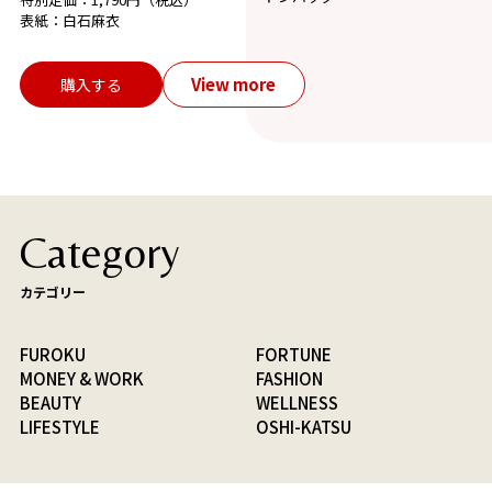
表紙：白石麻衣
View more
購入する
Category
カテゴリー
FUROKU
FORTUNE
MONEY & WORK
FASHION
BEAUTY
WELLNESS
LIFESTYLE
OSHI-KATSU