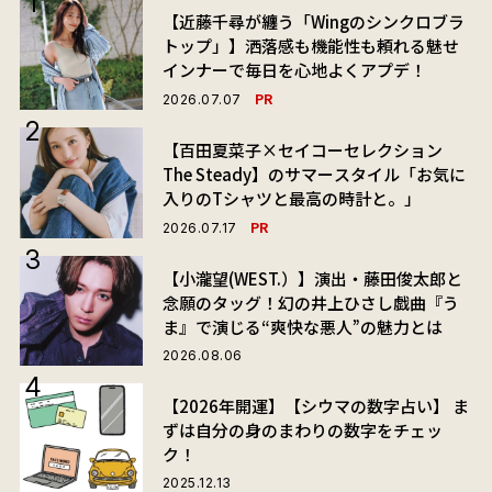
【近藤千尋が纏う「Wingのシンクロブラ
トップ」】洒落感も機能性も頼れる魅せ
インナーで毎日を心地よくアプデ！
PR
2026.07.07
【百田夏菜子×セイコーセレクション
The Steady】のサマースタイル「お気に
入りのTシャツと最高の時計と。」
PR
2026.07.17
【小瀧望(WEST.）】演出・藤田俊太郎と
念願のタッグ！幻の井上ひさし戯曲『う
ま』で演じる“爽快な悪人”の魅力とは
2026.08.06
【2026年開運】【シウマの数字占い】 ま
ずは自分の身のまわりの数字をチェッ
ク！
2025.12.13