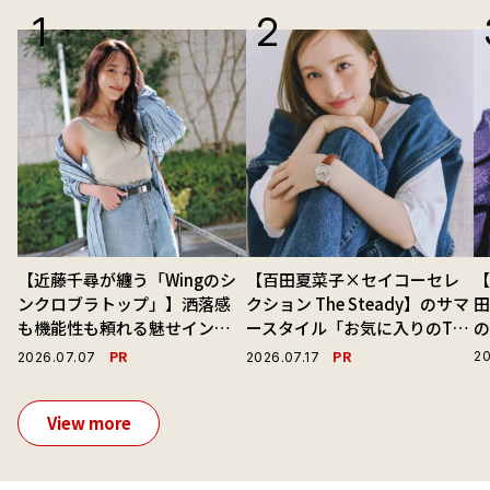
【近藤千尋が纏う「Wingのシ
【百田夏菜子×セイコーセレ
【
ンクロブラトップ」】洒落感
クション The Steady】のサマ
も機能性も頼れる魅せインナ
ースタイル「お気に入りのTシ
ーで毎日を心地よくアプデ！
ャツと最高の時計と。」
演
PR
PR
20
2026.07.07
2026.07.17
View more