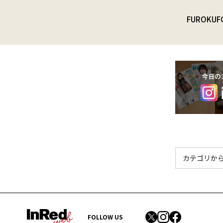
FUROKU
F
FOLLOW US