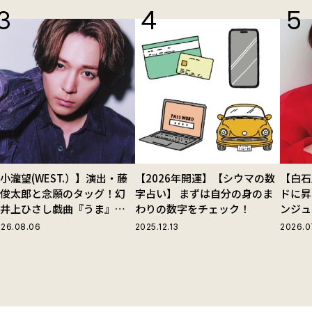
小瀧望(WEST.）】演出・藤
【2026年開運】【シウマの数
【白石
田俊太郎と念願のタッグ！幻
字占い】 まずは自分の身のま
ドに昇
の井上ひさし戯曲『うま』で
わりの数字をチェック！
ンジュ
じる“爽快な悪人”の魅力と
26.08.06
2025.12.13
2026.0
は