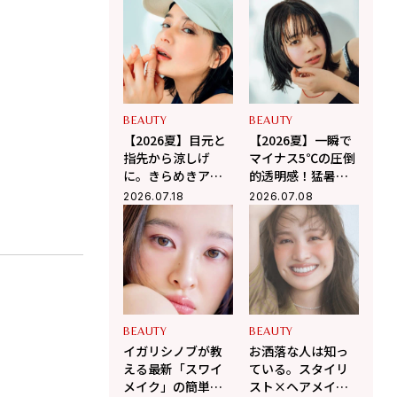
2026夏の韓国コス
メ3選
BEAUTY
BEAUTY
【2026夏】目元と
【2026夏】一瞬で
指先から涼しげ
マイナス5℃の圧倒
に。きらめきアイ
的透明感！猛暑に
シャドウ・ネイル
負けない「涼感メ
2026.07.18
2026.07.08
で作る「涼感メイ
イク」の作り方
ク」
BEAUTY
BEAUTY
イガリシノブが教
お洒落な人は知っ
える最新「スワイ
ている。スタイリ
メイク」の簡単
スト×ヘアメイク