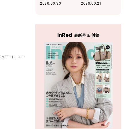
HOW TO！夏のア
が本音で語る「服
2026.06.30
2026.06.21
イメイクはこれで
とメイク」の法則
決まり！
InRed
最新号 & 付録
ト、エレガンス］