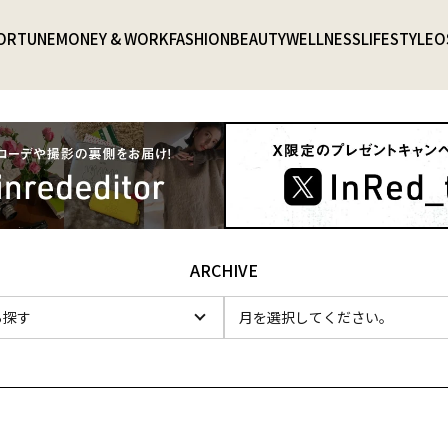
ORTUNE
MONEY & WORK
FASHION
BEAUTY
WELLNESS
LIFESTYLE
O
ARCHIVE