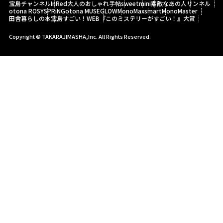
宝島チャンネル
InRed
大人のおしゃれ手帖
sweet
mini
素敵なあの人
リンネル
otona ROSY
SPRiNG
otona MUSE
GLOW
MonoMax
smart
MonoMaster
田舎暮らしの本
宝島すごい！WEB
『このミステリーがすごい！』大賞
Copyright © TAKARAJIMASHA,Inc. All Rights Reserved.