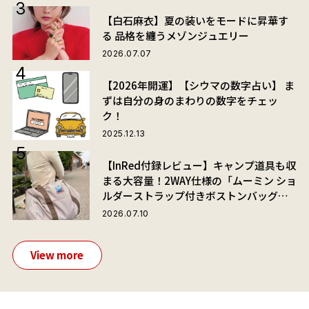
【白石麻衣】夏の装いをモードに昇華す
る 品格を纏うメゾンジュエリー
2026.07.07
【2026年開運】【シウマの数字占い】 ま
ずは自分の身のまわりの数字をチェッ
ク！
2025.12.13
【InRed付録レビュー】キャンプ道具も収
まる大容量！2WAY仕様の「ムーミン ショ
ルダーストラップ付きボストンバッグ」
が夏旅におすすめな理由
2026.07.10
View more