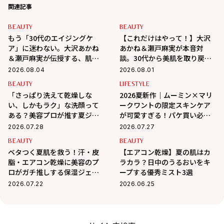
関連記事
BEAUTY
BEAUTY
もう「30代のエイジングケ
【これだけはやって！】大沢
ア」に迷わない。大沢あかね
あかね＆瀬戸麻実が本音対
＆瀬戸麻実が伝授する、肌が
談。30代から美肌を取り戻す
変わるポジティブ美肌習慣
スキンケアの正解
2026.08.04
2026.08.01
BEAUTY
LIFESTYLE
「さっぱり洗えて乾燥しな
2026夏新作｜ムーミン×マリ
い、しかもラク」な洗顔って
ークワントの限定スキンケア
ある？美容プロが推す夏ジェ
が可愛すぎる！パケ買い必至
ル3選
＆夏の肌悩みも優秀ケア
2026.07.28
2026.07.27
BEAUTY
BEAUTY
ベタつく夏肌を救う！汗・皮
【エアコン乾燥】夏の肌はカ
脂・エアコン乾燥に美容のプ
ラカラ？日中のうるおいをキ
ロがガチ推しする保湿ジェル3
ープする優秀ミスト3選
選
2026.07.22
2026.06.25