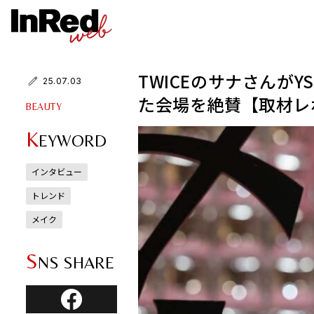
TWICEのサナさんが
25.07.03
た会場を絶賛【取材レ
BEAUTY
K
EYWORD
インタビュー
トレンド
メイク
S
NS SHARE