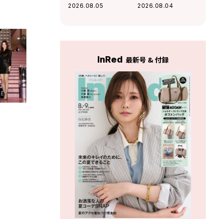
守りリップ」3選
む大人の「最旬シ
2026.08.05
2026.08.04
アーシャツ」
InRed
最新号 & 付録