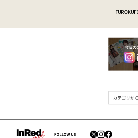
FUROKU
F
FOLLOW US