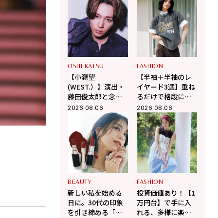
佐野晶哉」プライ
る大人の夏カジュ
ベートな交友録を
アル
告白
OSHI-KATSU
FASHION
【小瀧望
【半袖＋半袖のレ
(WEST.）】演出・
イヤード3選】重ね
藤田俊太郎と念願
るだけで格段に洒
のタッグ！幻の井
落て気温調整もで
2026.08.06
2026.08.06
上ひさし戯曲『う
きる！
ま』で演じる“爽快
な悪人”の魅力とは
BEAUTY
FASHION
新しい私を始める
投資価値あり！【1
日に。30代の印象
万円台】で手に入
を引き締める「お
れる、多様に楽し