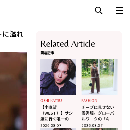
トに溢れ
Related Article
関連記事
OSHI-KATSU
FASHION
【小瀧望
チープに見せない
（WEST.）】サシ
優秀服。グローバ
飯に行く唯一の後
ルワークの「キャ
輩は「Aぇ! group
ミ＆パンツ」で作
2026.08.07
2026.08.07