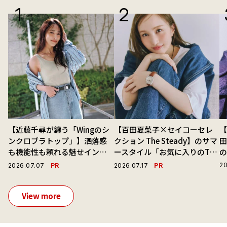
【近藤千尋が纏う「Wingのシ
【百田夏菜子×セイコーセレ
【
ンクロブラトップ」】洒落感
クション The Steady】のサマ
も機能性も頼れる魅せインナ
ースタイル「お気に入りのTシ
ーで毎日を心地よくアプデ！
ャツと最高の時計と。」
演
PR
PR
20
2026.07.07
2026.07.17
View more