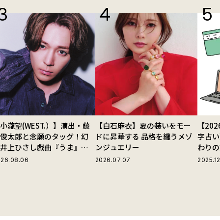
小瀧望(WEST.）】演出・藤
【白石麻衣】夏の装いをモー
【20
田俊太郎と念願のタッグ！幻
ドに昇華する 品格を纏うメゾ
字占い
の井上ひさし戯曲『うま』で
ンジュエリー
わりの
じる“爽快な悪人”の魅力と
26.08.06
2026.07.07
2025.12
は