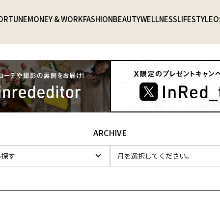
ORTUNE
MONEY & WORK
FASHION
BEAUTY
WELLNESS
LIFESTYLE
O
ARCHIVE