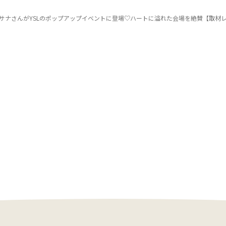
EのサナさんがYSLのポップアップイベントに登場♡ハートに溢れた会場を絶賛【取材