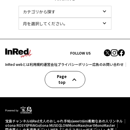
FOLLOW US
InRed webとは
利用規約
運営会社
プライバシーポリシー
広告のお問い合わせ
Page
top
宝島チャンネル
InRed
大人のおしゃれ手帖
sweet
mini
素敵なあの人
リンネル
otona ROSY
SPRiNG
otona MUSE
GLOW
MonoMax
smart
MonoMaster
田舎暮らしの本
宝島すごい！WEB
『このミステリーがすごい！』大賞