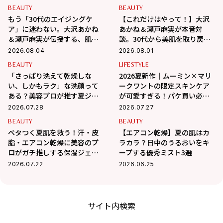
BEAUTY
BEAUTY
もう「30代のエイジングケ
【これだけはやって！】大沢
ア」に迷わない。大沢あかね
あかね＆瀬戸麻実が本音対
＆瀬戸麻実が伝授する、肌が
談。30代から美肌を取り戻す
変わるポジティブ美肌習慣
スキンケアの正解
2026.08.04
2026.08.01
BEAUTY
LIFESTYLE
「さっぱり洗えて乾燥しな
2026夏新作｜ムーミン×マリ
い、しかもラク」な洗顔って
ークワントの限定スキンケア
ある？美容プロが推す夏ジェ
が可愛すぎる！パケ買い必至
ル3選
＆夏の肌悩みも優秀ケア
2026.07.28
2026.07.27
BEAUTY
BEAUTY
ベタつく夏肌を救う！汗・皮
【エアコン乾燥】夏の肌はカ
脂・エアコン乾燥に美容のプ
ラカラ？日中のうるおいをキ
ロがガチ推しする保湿ジェル3
ープする優秀ミスト3選
選
2026.07.22
2026.06.25
サイト内検索