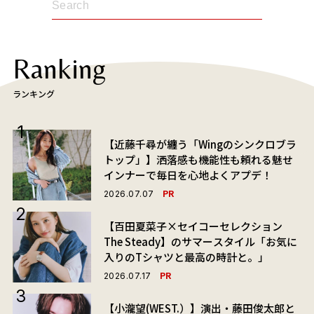
Ranking
ランキング
【近藤千尋が纏う「Wingのシンクロブラ
トップ」】洒落感も機能性も頼れる魅せ
インナーで毎日を心地よくアプデ！
PR
2026.07.07
【百田夏菜子×セイコーセレクション
The Steady】のサマースタイル「お気に
入りのTシャツと最高の時計と。」
PR
2026.07.17
【小瀧望(WEST.）】演出・藤田俊太郎と