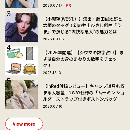
PR
2026.07.17
【小瀧望(WEST.）】演出・藤田俊太郎と
念願のタッグ！幻の井上ひさし戯曲『う
ま』で演じる“爽快な悪人”の魅力とは
2026.08.06
【2026年開運】【シウマの数字占い】 ま
ずは自分の身のまわりの数字をチェッ
ク！
2025.12.13
【InRed付録レビュー】キャンプ道具も収
まる大容量！2WAY仕様の「ムーミン ショ
ルダーストラップ付きボストンバッグ」
が夏旅におすすめな理由
2026.07.10
View more