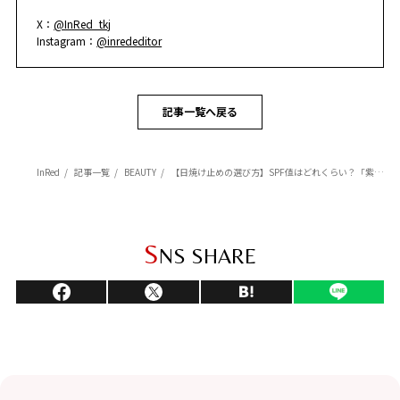
X：
@InRed_tkj
Instagram：
@inrededitor
記事一覧へ戻る
InRed
記事一覧
BEAUTY
【日焼け止めの選び方】SPF値はどれくらい？「紫外線散乱剤／吸収剤」の違いって？ 昨年の残りはNG？
S
NS SHARE