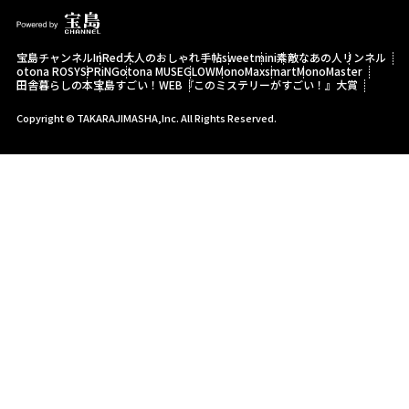
宝島チャンネル
InRed
大人のおしゃれ手帖
sweet
mini
素敵なあの人
リンネル
otona ROSY
SPRiNG
otona MUSE
GLOW
MonoMax
smart
MonoMaster
田舎暮らしの本
宝島すごい！WEB
『このミステリーがすごい！』大賞
Copyright © TAKARAJIMASHA,Inc. All Rights Reserved.