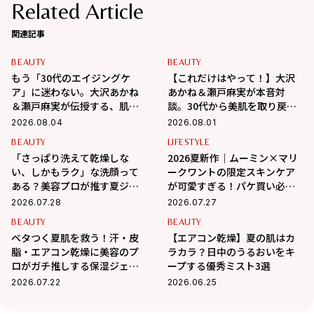
Related Article
関連記事
BEAUTY
BEAUTY
もう「30代のエイジングケ
【これだけはやって！】大沢
ア」に迷わない。大沢あかね
あかね＆瀬戸麻実が本音対
＆瀬戸麻実が伝授する、肌が
談。30代から美肌を取り戻す
変わるポジティブ美肌習慣
スキンケアの正解
2026.08.04
2026.08.01
BEAUTY
LIFESTYLE
「さっぱり洗えて乾燥しな
2026夏新作｜ムーミン×マリ
い、しかもラク」な洗顔って
ークワントの限定スキンケア
ある？美容プロが推す夏ジェ
が可愛すぎる！パケ買い必至
ル3選
＆夏の肌悩みも優秀ケア
2026.07.28
2026.07.27
BEAUTY
BEAUTY
ベタつく夏肌を救う！汗・皮
【エアコン乾燥】夏の肌はカ
脂・エアコン乾燥に美容のプ
ラカラ？日中のうるおいをキ
ロがガチ推しする保湿ジェル3
ープする優秀ミスト3選
選
2026.07.22
2026.06.25