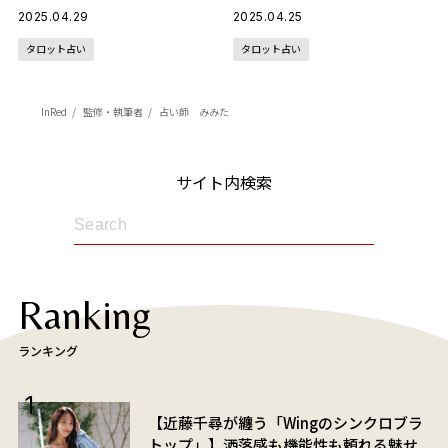
魅力」
いるもの」
2025.04.29
2025.04.25
タロット占い
タロット占い
InRed
監修・執筆者
占い師 みみた
サイト内検索
Ranking
ランキング
【近藤千尋が纏う「Wingのシンクロブラ
トップ」】洒落感も機能性も頼れる魅せ