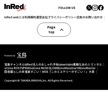
FOLLOW US
InRed webとは
利用規約
運営会社
プライバシーポリシー
広告のお問い合わせ
Page
top
宝島チャンネル
InRed
大人のおしゃれ手帖
sweet
mini
素敵なあの人
リンネル
otona ROSY
SPRiNG
otona MUSE
GLOW
MonoMax
smart
MonoMaster
田舎暮らしの本
宝島すごい！WEB
『このミステリーがすごい！』大賞
Copyright © TAKARAJIMASHA,Inc. All Rights Reserved.