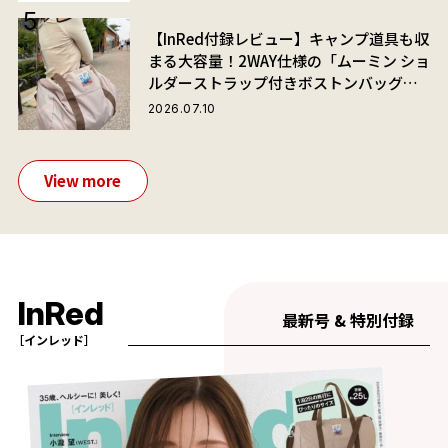
【InRed付録レビュー】キャンプ道具も収
まる大容量！2WAY仕様の「ムーミン ショ
ルダーストラップ付きボストンバッグ」
が夏旅におすすめな理由
2026.07.10
View more
InRed
最新号 & 特別付録
［インレッド］