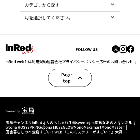
FOLLOW US
InRed webとは
利用規約
運営会社
プライバシーポリシー
広告のお問い合わせ
Page
top
宝島チャンネル
InRed
大人のおしゃれ手帖
sweet
mini
素敵なあの人
リンネル
otona ROSY
SPRiNG
otona MUSE
GLOW
MonoMax
smart
MonoMaster
田舎暮らしの本
宝島すごい！WEB
『このミステリーがすごい！』大賞