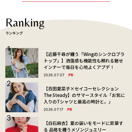
Ranking
ランキング
【近藤千尋が纏う「Wingのシンクロブラ
トップ」】洒落感も機能性も頼れる魅せ
インナーで毎日を心地よくアプデ！
PR
2026.07.07
【百田夏菜子×セイコーセレクション
The Steady】のサマースタイル「お気に
入りのTシャツと最高の時計と。」
PR
2026.07.17
【白石麻衣】夏の装いをモードに昇華す
る 品格を纏うメゾンジュエリー