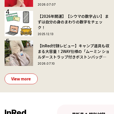
2026.07.07
【2026年開運】【シウマの数字占い】 ま
ずは自分の身のまわりの数字をチェッ
ク！
2025.12.13
【InRed付録レビュー】キャンプ道具も収
まる大容量！2WAY仕様の「ムーミン ショ
ルダーストラップ付きボストンバッグ」
が夏旅におすすめな理由
2026.07.10
View more
InRed