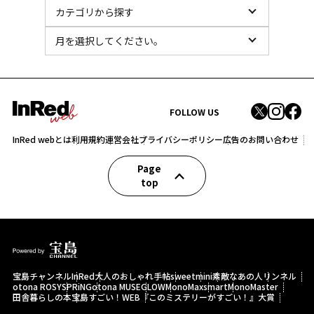
FOLLOW US
InRed webとは
利用規約
運営会社
プライバシーポリシー
広告のお問い合わせ
Page
top
宝島チャンネル
InRed
大人のおしゃれ手帖
sweet
mini
素敵なあの人
リンネル
otona ROSY
SPRiNG
otona MUSE
GLOW
MonoMax
smart
MonoMaster
田舎暮らしの本
宝島すごい！WEB
『このミステリーがすごい！』大賞