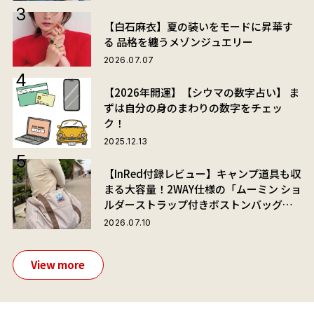
【白石麻衣】夏の装いをモードに昇華す
る 品格を纏うメゾンジュエリー
2026.07.07
【2026年開運】【シウマの数字占い】 ま
ずは自分の身のまわりの数字をチェッ
ク！
2025.12.13
【InRed付録レビュー】キャンプ道具も収
まる大容量！2WAY仕様の「ムーミン ショ
ルダーストラップ付きボストンバッグ」
が夏旅におすすめな理由
2026.07.10
View more