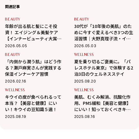
関連記事
BEAUTY
BEAUTY
年齢が出る肌と髪にこそ投
30代が「10年後の美肌」のた
資！ エイジング＆美髪ケア
めに今すぐ変えるべき3つの生
【インナービューティ大賞】
活習慣｜大野真理子流・イン
受賞アイテム【２選】
ナーケア術
2026.05.05
2026.05.03
BEAUTY
WELLNESS
「内側から潤う肌」はどう作
夏を乗り切るご褒美に。「パ
る？瀬戸麻実さんが実践する
レスホテル東京」で体験する2
保湿インナーケア習慣
泊3日のウェルネスステイ
2026.02.16
2025.08.20
WELLNESS
WELLNESS
キウイの皮が食べられるって
美肌、むくみ解消、抗酸化作
本当？【美容と健康】にい
用、PMS緩和【美容と健康】
い！キウイの豆知識５選！
にいい！知っておくべきキウ
イフルーツ10種の栄養素と
2025.08.19
2025.08.16
は？