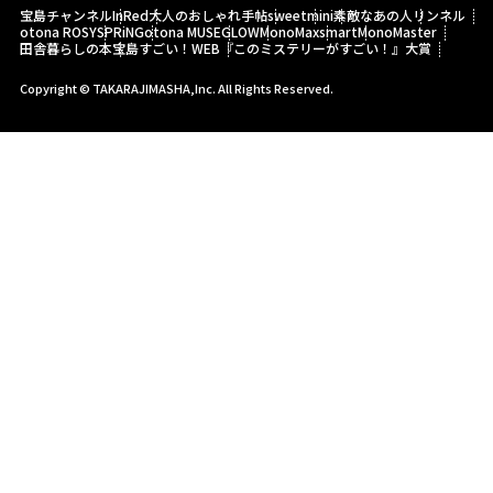
宝島チャンネル
InRed
大人のおしゃれ手帖
sweet
mini
素敵なあの人
リンネル
otona ROSY
SPRiNG
otona MUSE
GLOW
MonoMax
smart
MonoMaster
田舎暮らしの本
宝島すごい！WEB
『このミステリーがすごい！』大賞
Copyright © TAKARAJIMASHA,Inc. All Rights Reserved.