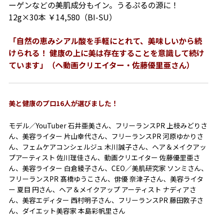
ーゲンなどの美肌成分もイン。うるぷるの源に！
12g×30本 ￥14,580（BI-SU）
「自然の恵みシアル酸を手軽にとれて、美味しいから続
けられる！ 健康の上に美は存在することを意識して続け
ています」（ヘ動画クリエイター・佐藤優里亜さん）
美と健康のプロ
16人が選びました！
モデル／YouTuber
石井亜美
さん、
フリーランスPR
上枝みどり
さ
ん、
美容ライター
片山幸代
さん、
フリーランスPR
河原ゆかり
さ
ん、
フェムケア
コンシェルジュ
木川誠子
さん、
ヘア＆メイクアッ
プ
アーティスト
佐川理佳
さん、
動画クリエイター
佐藤優里亜
さ
ん、
美容ライター
白倉綾子
さん、
CEO／美肌研究家
ソンミ
さん、
フリーランスPR
髙橋ゆうこ
さん、
俳優
奈津子
さん、
美容ライタ
ー
夏目 円
さん、
ヘア＆メイクアップ
アーティスト
ナディア
さ
ん、
美容エディター
西村明子
さん、
フリーランスPR
藤田敦子
さ
ん、
ダイエット美容家
本島彩帆里
さん