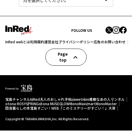
FOLLOW US
InRed webとは
利用規約
運営会社
プライバシーポリシー
広告のお問い合わせ
Page
top
宝島チャンネル
InRed
大人のおしゃれ手帖
sweet
mini
素敵なあの人
リンネル
otona ROSY
SPRiNG
otona MUSE
GLOW
MonoMax
smart
MonoMaster
田舎暮らしの本
宝島すごい！WEB
『このミステリーがすごい！』大賞
Copyright © TAKARAJIMASHA,Inc. All Rights Reserved.