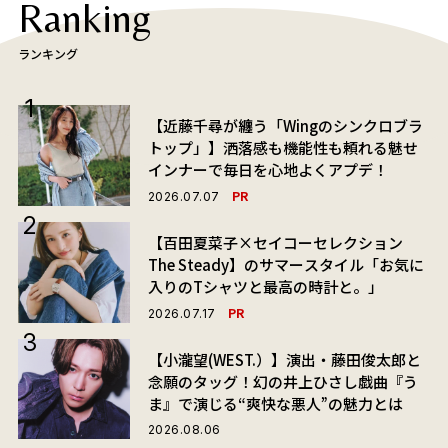
Ranking
ランキング
【近藤千尋が纏う「Wingのシンクロブラ
トップ」】洒落感も機能性も頼れる魅せ
インナーで毎日を心地よくアプデ！
PR
2026.07.07
【百田夏菜子×セイコーセレクション
The Steady】のサマースタイル「お気に
入りのTシャツと最高の時計と。」
PR
2026.07.17
【小瀧望(WEST.）】演出・藤田俊太郎と
念願のタッグ！幻の井上ひさし戯曲『う
ま』で演じる“爽快な悪人”の魅力とは
2026.08.06