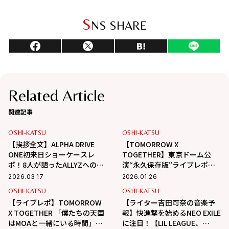
S
NS SHARE
Related Article
関連記事
OSHI-KATSU
OSHI-KATSU
【挨拶全文】ALPHA DRIVE
【TOMORROW X
ONE初来日ショーケースレ
TOGETHER】東京ドーム公
ポ！8人が語ったALLYZへの想
演“永久保存版”ライブレポ！
い
MC＆全セトリ公開
2026.03.17
2026.01.26
OSHI-KATSU
OSHI-KATSU
【ライブレポ】TOMORROW
【ライター吉田可奈の音楽予
X TOGETHER 「僕たちの天国
報】快進撃を始めるNEO EXILE
はMOAと一緒にいる時間」ワ
に注目！【LIL LEAGUE、