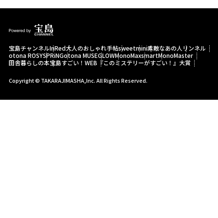
宝島チャンネル
InRed
大人のおしゃれ手帖
sweet
mini
素敵なあの人
リンネル
otona ROSY
SPRiNG
otona MUSE
GLOW
MonoMax
smart
MonoMaster
田舎暮らしの本
宝島すごい！WEB
『このミステリーがすごい！』大賞
Copyright © TAKARAJIMASHA,Inc. All Rights Reserved.