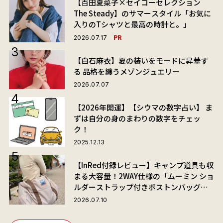
【百田夏菜子×セイコーセレクション
The Steady】のサマースタイル「お気に
入りのTシャツと最高の時計と。」
PR
2026.07.17
【白石麻衣】夏の装いをモードに昇華す
る 品格を纏うメゾンジュエリー
2026.07.07
【2026年開運】【シウマの数字占い】 ま
ずは自分の身のまわりの数字をチェッ
ク！
2025.12.13
【InRed付録レビュー】キャンプ道具も収
まる大容量！2WAY仕様の「ムーミン ショ
ルダーストラップ付きボストンバッグ」
が夏旅におすすめな理由
2026.07.10