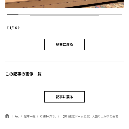
BTS
BT
《
1
/
16
》
記事に戻る
この記事の画像一覧
記事に戻る
InRed
記事一覧
OSHI-KATSU
【BTS東京ドーム公演】大盛り上がりの会場の様子をレポート！ゲームイベントや日本オリジナルアイテムも紹介