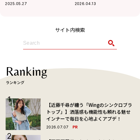
ールドツアーファイナル東京
WOLF HOWL HARMONY】が
2025.05.27
2026.04.13
公演をレポート！【MCほぼ全
切り拓く新時代のエンタメ
文あり】
サイト内検索
Ranking
ランキング
【近藤千尋が纏う「Wingのシンクロブラ
トップ」】洒落感も機能性も頼れる魅せ
インナーで毎日を心地よくアプデ！
PR
2026.07.07